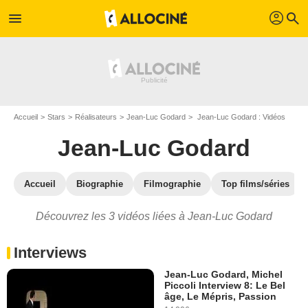
profil
menu
search
Accueil
Stars
Réalisateurs
Jean-Luc Godard
Jean-Luc Godard : Vidéos
Jean-Luc Godard
Accueil
Biographie
Filmographie
Top films/séries
Découvrez les 3 vidéos liées à Jean-Luc Godard
Interviews
Jean-Luc Godard, Michel
Piccoli Interview 8: Le Bel
âge, Le Mépris, Passion