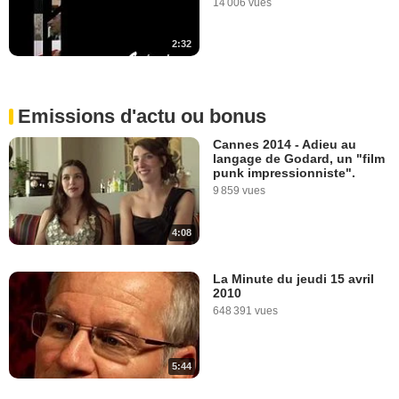
14 006 vues
2:32
Emissions d'actu ou bonus
Cannes 2014 - Adieu au
langage de Godard, un "film
punk impressionniste".
9 859 vues
4:08
La Minute du jeudi 15 avril
2010
648 391 vues
5:44