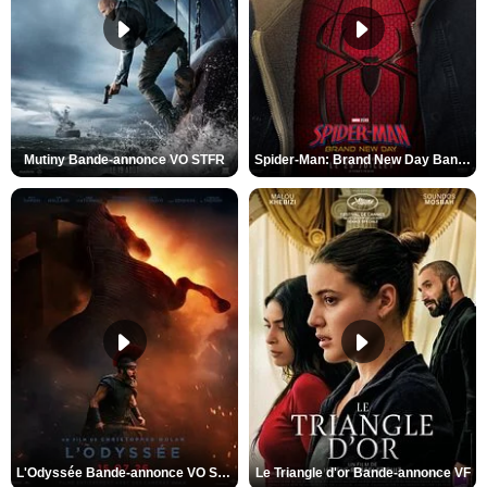
Mutiny Bande-annonce VO STFR
Spider-Man: Brand New Day Bande-annonce VO STFR
L'Odyssée Bande-annonce VO STFR
Le Triangle d'or Bande-annonce VF