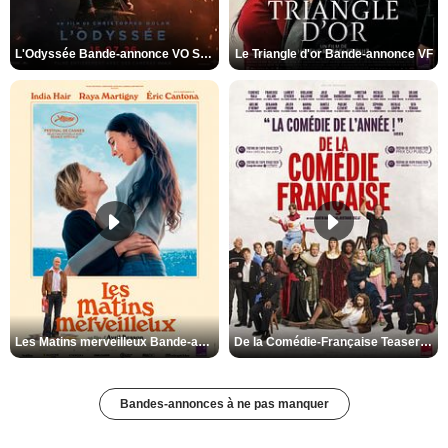
L'Odyssée Bande-annonce VO STFR
Le Triangle d'or Bande-annonce VF
Les Matins merveilleux Bande-annonce VF
De la Comédie-Française Teaser VF
Bandes-annonces à ne pas manquer