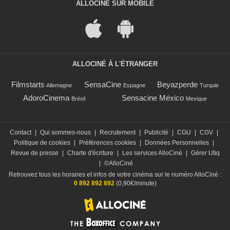
ALLOCINÉ SUR MOBILE
ALLOCINÉ À L'ÉTRANGER
Filmstarts
SensaCine
Beyazperde
Allemagne
Espagne
Turquie
AdoroCinema
Sensacine México
Brésil
Mexique
Contact
|
Qui sommes-nous
|
Recrutement
|
Publicité
|
CGU
|
CGV
|
Politique de cookies
|
Préférences cookies
|
Données Personnelles
|
Revue de presse
|
Charte d'écriture
|
Les services AlloCiné
|
Gérer Utiq
|
©AlloCiné
Retrouvez tous les horaires et infos de votre cinéma sur le numéro AlloCiné :
0 892 892 892
(0,90€/minute)