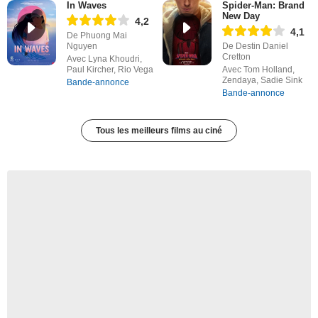
In Waves
Spider-Man: Brand
New Day
4,2
4,1
De Phuong Mai
Nguyen
De Destin Daniel
Cretton
Avec Lyna Khoudri,
Paul Kircher, Rio Vega
Avec Tom Holland,
Zendaya, Sadie Sink
Bande-annonce
Bande-annonce
Tous les meilleurs films au ciné