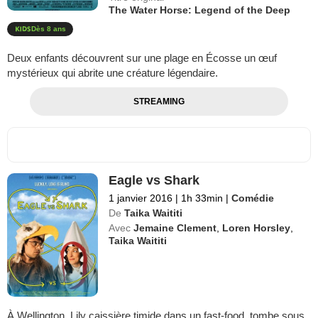
The Water Horse: Legend of the Deep
Dès 8 ans
Deux enfants découvrent sur une plage en Écosse un œuf
mystérieux qui abrite une créature légendaire.
STREAMING
Eagle vs Shark
1 janvier 2016
|
1h 33min
|
Comédie
De
Taika Waititi
Avec
Jemaine Clement
,
Loren Horsley
,
Taika Waititi
À Wellington, Lily caissière timide dans un fast-food, tombe sous