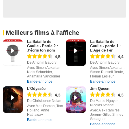
Meilleurs films à l'affiche
La Bataille de
La Bataille de
Gaulle - Partie 2 :
Gaulle - partie 1 :
J’écris ton nom
L'Âge de Fer
4,5
4,4
De Antonin Baudry
De Antonin Baudry
Avec Simon Abkarian,
Avec Simon Abkarian,
Niels Schneider,
Simon Russell Beale,
Anamaria Vartolomei
Florian Lesieur
Bande-annonce
Bande-annonce
L'Odyssée
Jim Queen
4,3
4,3
De Christopher Nolan
De Marco Nguyen,
Nicolas Athane
Avec Matt Damon, Tom
Holland, Anne
Avec Alex Ramires,
Hathaway
Jérémy Gillet, Shirley
Souagnon
Bande-annonce
Bande-annonce