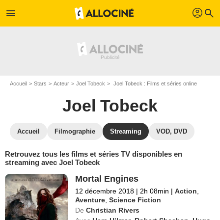
profil
menu
search
Accueil
Stars
Acteur
Joel Tobeck
Joel Tobeck : Films et séries online
Joel Tobeck
Accueil
Filmographie
Streaming
VOD, DVD
Retrouvez tous les films et séries TV disponibles en
streaming avec Joel Tobeck
Mortal Engines
12 décembre 2018
|
2h 08min
|
Action
,
Aventure
,
Science Fiction
De
Christian Rivers