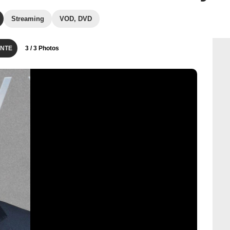
Streaming
VOD, DVD
NTE
3
/ 3 Photos