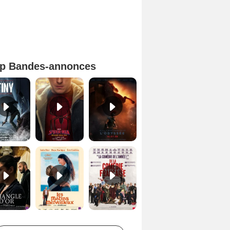
p Bandes-annonces
Mutiny Bande-annonce VO STFR
Spider-Man: Brand New Day Bande-annonce VO STFR
L'Odyssée Bande-annonce VO STFR
Le Triangle d'or Bande-annonce VF
Les Matins merveilleux Bande-annonce VF
De la Comédie-Française Teaser VF