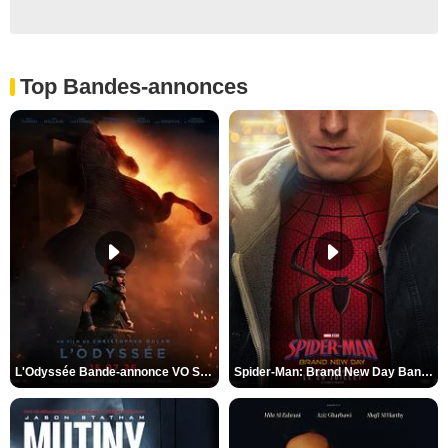
Top Bandes-annonces
L'Odyssée Bande-annonce VO STFR
Spider-Man: Brand New Day Bande-annonce VO STFR