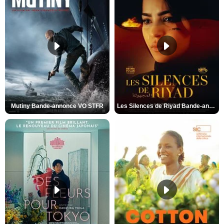
Mutiny Bande-annonce VO STFR
Les Silences de Riyad Bande-annonce VO STFR