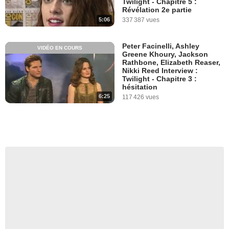
Twilight - Chapitre 5 :
Révélation 2e partie
5:06
337 387 vues
Peter Facinelli, Ashley
VIDÉO EN COURS
Greene Khoury, Jackson
Rathbone, Elizabeth Reaser,
Nikki Reed Interview :
Twilight - Chapitre 3 :
hésitation
6:25
117 426 vues