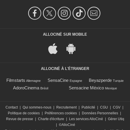
ALLOCINÉ SUR MOBILE
ALLOCINÉ À L'ÉTRANGER
Filmstarts
SensaCine
Beyazperde
Allemagne
Espagne
Turquie
AdoroCinema
Sensacine México
Brésil
Mexique
Contact
|
Qui sommes-nous
|
Recrutement
|
Publicité
|
CGU
|
CGV
|
Politique de cookies
|
Préférences cookies
|
Données Personnelles
|
Revue de presse
|
Charte d'écriture
|
Les services AlloCiné
|
Gérer Utiq
|
©AlloCiné