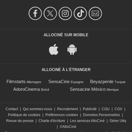
ALLOCINÉ SUR MOBILE
ALLOCINÉ À L'ÉTRANGER
Filmstarts
SensaCine
Beyazperde
Allemagne
Espagne
Turquie
AdoroCinema
Sensacine México
Brésil
Mexique
Contact
|
Qui sommes-nous
|
Recrutement
|
Publicité
|
CGU
|
CGV
|
Politique de cookies
|
Préférences cookies
|
Données Personnelles
|
Revue de presse
|
Charte d'écriture
|
Les services AlloCiné
|
Gérer Utiq
|
©AlloCiné