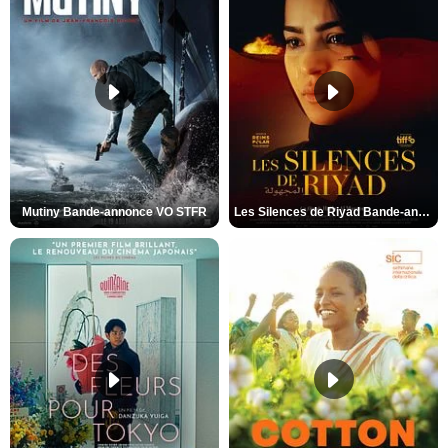
Mutiny Bande-annonce VO STFR
Les Silences de Riyad Bande-annonce VO STFR