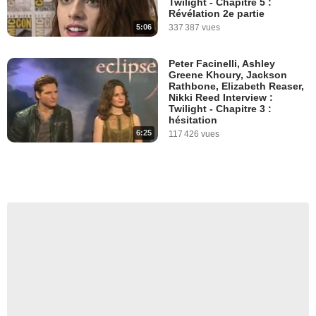
Twilight - Chapitre 5 :
Révélation 2e partie
5:06
337 387 vues
Peter Facinelli, Ashley
Greene Khoury, Jackson
Rathbone, Elizabeth Reaser,
Nikki Reed Interview :
Twilight - Chapitre 3 :
hésitation
6:25
117 426 vues