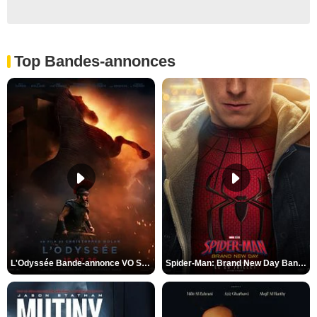
Top Bandes-annonces
L'Odyssée Bande-annonce VO STFR
Spider-Man: Brand New Day Bande-annonce VO STFR