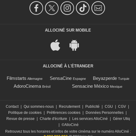
ALLOCINÉ SUR MOBILE
ALLOCINÉ À L'ÉTRANGER
Filmstarts
SensaCine
Beyazperde
Allemagne
Espagne
Turquie
AdoroCinema
Sensacine México
Brésil
Mexique
Contact
|
Qui sommes-nous
|
Recrutement
|
Publicité
|
CGU
|
CGV
|
Politique de cookies
|
Préférences cookies
|
Données Personnelles
|
Revue de presse
|
Charte d'écriture
|
Les services AlloCiné
|
Gérer Utiq
|
©AlloCiné
Retrouvez tous les horaires et infos de votre cinéma sur le numéro AlloCiné :