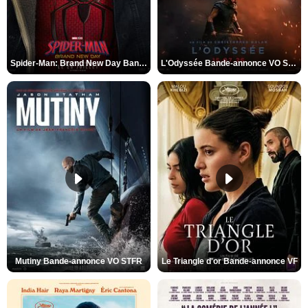
Spider-Man: Brand New Day Bande-annonce VO STFR
L'Odyssée Bande-annonce VO STFR
Mutiny Bande-annonce VO STFR
Le Triangle d'or Bande-annonce VF