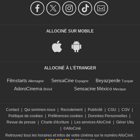
ALLOCINÉ SUR MOBILE
ALLOCINÉ À L'ÉTRANGER
Filmstarts
SensaCine
Beyazperde
Allemagne
Espagne
Turquie
AdoroCinema
Sensacine México
Brésil
Mexique
Contact
|
Qui sommes-nous
|
Recrutement
|
Publicité
|
CGU
|
CGV
|
Politique de cookies
|
Préférences cookies
|
Données Personnelles
|
Revue de presse
|
Charte d'écriture
|
Les services AlloCiné
|
Gérer Utiq
|
©AlloCiné
Retrouvez tous les horaires et infos de votre cinéma sur le numéro AlloCiné :