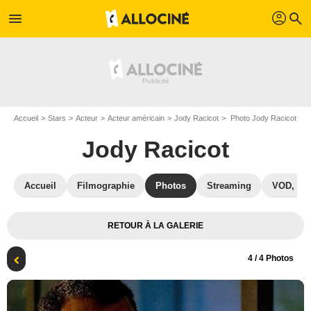
profil
menu
search
Accueil
Stars
Acteur
Acteur américain
Jody Racicot
Photo Jody Racicot
Jody Racicot
Accueil
Filmographie
Photos
Streaming
VOD, DV
RETOUR À LA GALERIE
4
/ 4 Photos