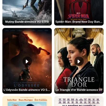
Mutiny Bande-annonce VO STFR
Spider-Man: Brand New Day Bande-annonce VO STFR
L'Odyssée Bande-annonce VO STFR
Le Triangle d'or Bande-annonce VF