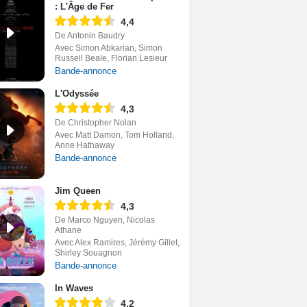
: L'Âge de Fer
4,4
De Antonin Baudry
Avec Simon Abkarian, Simon
Russell Beale, Florian Lesieur
Bande-annonce
L'Odyssée
4,3
De Christopher Nolan
Avec Matt Damon, Tom Holland,
Anne Hathaway
Bande-annonce
Jim Queen
4,3
De Marco Nguyen, Nicolas
Athane
Avec Alex Ramires, Jérémy Gillet,
Shirley Souagnon
Bande-annonce
In Waves
4,2