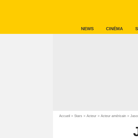
NEWS
CINÉMA
S
Accueil
Stars
Acteur
Acteur américain
Jaso