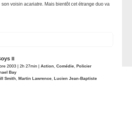
 son voisin acariatre. Mais bientôt cet étrange duo va
oys II
bre 2003
|
2h 27min
|
Action
,
Comédie
,
Policier
hael Bay
ll Smith
,
Martin Lawrence
,
Lucien Jean-Baptiste