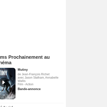
lms Prochainement au
néma
Mutiny
de Jean-François Richet
avec Jason Statham, Annabelle
Wallis
Film - Action
Bande-annonce