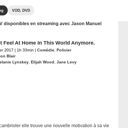
ng
VOD, DVD
 TV disponibles en streaming avec Jason Manuel
’t Feel At Home In This World Anymore.
ier 2017
|
1h 33min
|
Comédie
,
Policier
on Blair
elanie Lynskey
,
Elijah Wood
,
Jane Levy
ambrioler elle trouve une nouvelle motivation à sa vie