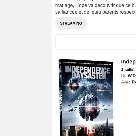
mariage, Hope va découvrir que ce bus
sa fiancée et de leurs parents respec
STREAMING
Indep
1 juille
De
W.D
Avec
R