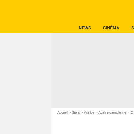
NEWS
CINÉMA
S
Accueil
Stars
Actrice
Actrice canadienne
Em