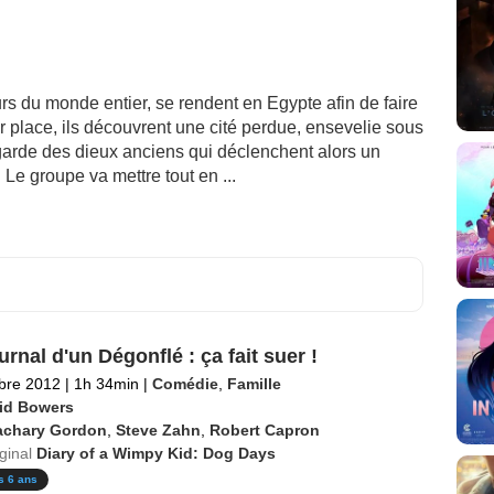
s du monde entier, se rendent en Egypte afin de faire
r place, ils découvrent une cité perdue, ensevelie sous
mégarde des dieux anciens qui déclenchent alors un
Le groupe va mettre tout en ...
rnal d'un Dégonflé : ça fait suer !
bre 2012
|
1h 34min
|
Comédie
,
Famille
id Bowers
achary Gordon
,
Steve Zahn
,
Robert Capron
iginal
Diary of a Wimpy Kid: Dog Days
s 6 ans