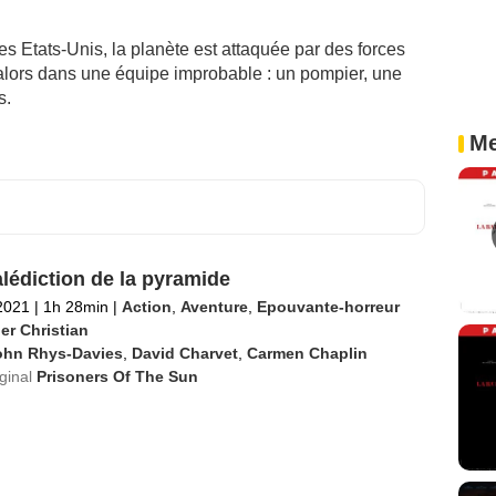
 des Etats-Unis, la planète est attaquée par des forces
e alors dans une équipe improbable : un pompier, une
s.
Me
lédiction de la pyramide
2021
|
1h 28min
|
Action
,
Aventure
,
Epouvante-horreur
er Christian
ohn Rhys-Davies
,
David Charvet
,
Carmen Chaplin
iginal
Prisoners Of The Sun