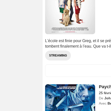
L'école est finie pour Greg, et il se p
tombent finalement à l'eau. Que va t-i
STREAMING
Payc
25 févr
De
Joh
Avec
Be