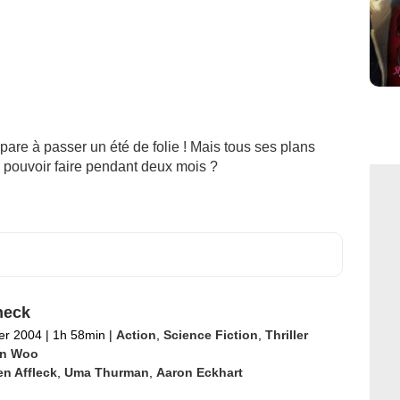
répare à passer un été de folie ! Mais tous ses plans
l pouvoir faire pendant deux mois ?
heck
ier 2004
|
1h 58min
|
Action
,
Science Fiction
,
Thriller
n Woo
n Affleck
,
Uma Thurman
,
Aaron Eckhart