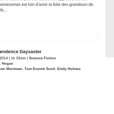
inessman est loin d'avoir la folie des grandeurs de
tifs…
endence Daysaster
t 2014
|
1h 33min
|
Science Fiction
. Hogan
yan Merriman
,
Tom Everett Scott
,
Emily Holmes