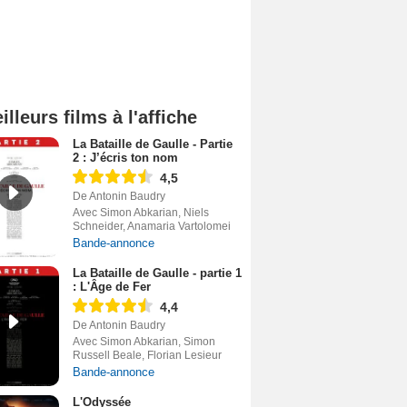
illeurs films à l'affiche
La Bataille de Gaulle - Partie
2 : J’écris ton nom
4,5
De Antonin Baudry
Avec Simon Abkarian, Niels
Schneider, Anamaria Vartolomei
Bande-annonce
La Bataille de Gaulle - partie 1
: L'Âge de Fer
4,4
De Antonin Baudry
Avec Simon Abkarian, Simon
Russell Beale, Florian Lesieur
Bande-annonce
L'Odyssée