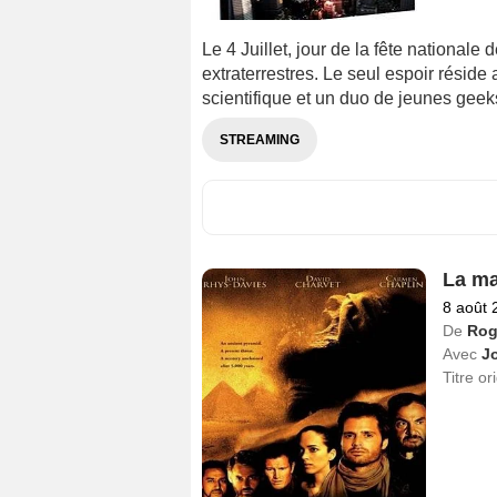
Le 4 Juillet, jour de la fête nationale
extraterrestres. Le seul espoir résid
scientifique et un duo de jeunes geek
STREAMING
La ma
8 août 
De
Rog
Avec
J
Titre or