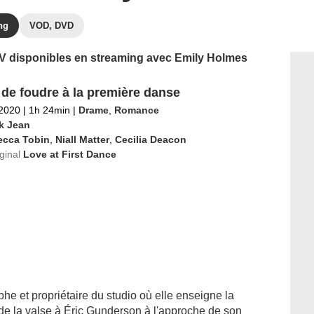
ng
VOD, DVD
 TV disponibles en streaming avec Emily Holmes
de foudre à la première danse
 2020
|
1h 24min
|
Drame
,
Romance
k Jean
ecca Tobin
,
Niall Matter
,
Cecilia Deacon
iginal
Love at First Dance
e et propriétaire du studio où elle enseigne la
de la valse à Éric Gunderson à l'approche de son