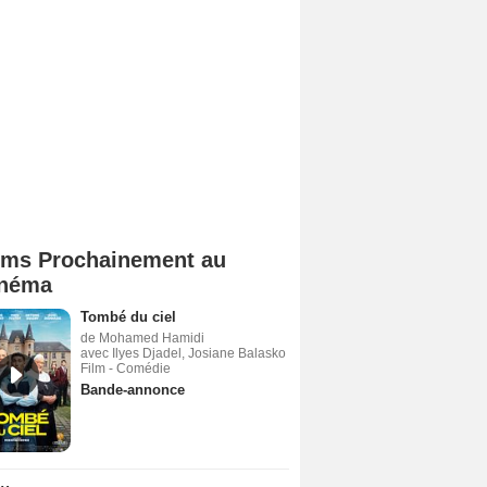
lms Prochainement au
néma
Tombé du ciel
de Mohamed Hamidi
avec Ilyes Djadel, Josiane Balasko
Film - Comédie
Bande-annonce