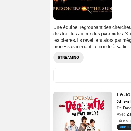
Une équipe, regroupant des chercheur
des fouilles autour des pyramides. Su
les pierres. Ils réveillent alors par 
processus menant la monde à sa fin... 
STREAMING
Le Jou
24 octo
De
Dav
Avec
Z
Titre or
Dè