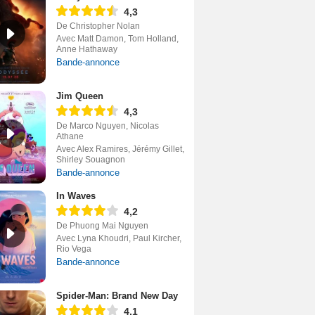
4,3
De Christopher Nolan
Avec Matt Damon, Tom Holland,
Anne Hathaway
Bande-annonce
Jim Queen
4,3
De Marco Nguyen, Nicolas
Athane
Avec Alex Ramires, Jérémy Gillet,
Shirley Souagnon
Bande-annonce
In Waves
4,2
De Phuong Mai Nguyen
Avec Lyna Khoudri, Paul Kircher,
Rio Vega
Bande-annonce
Spider-Man: Brand New Day
4,1