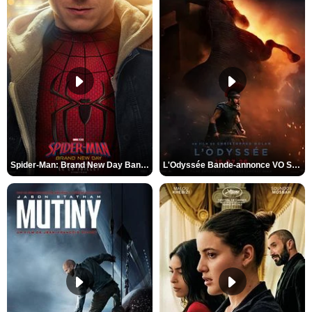
Spider-Man: Brand New Day Bande-annonce VO STFR
L'Odyssée Bande-annonce VO STFR