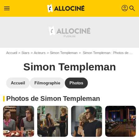
profil
menu
search
Accueil
Stars
Acteurs
Simon Templeman
Simon Templeman : Photos de ses films et séries
Simon Templeman
Accueil
Filmographie
Photos
Photos de Simon Templeman