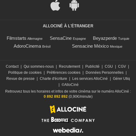
ALLOCINÉ À L'ÉTRANGER
Filmstarts
SensaCine
Beyazperde
Allemagne
Espagne
Turquie
AdoroCinema
Sensacine México
Brésil
Mexique
Contact
|
Qui sommes-nous
|
Recrutement
|
Publicité
|
CGU
|
CGV
|
Politique de cookies
|
Préférences cookies
|
Données Personnelles
|
Revue de presse
|
Charte d'écriture
|
Les services AlloCiné
|
Gérer Utiq
|
©AlloCiné
Retrouvez tous les horaires et infos de votre cinéma sur le numéro AlloCiné :
0 892 892 892
(0,90€/minute)