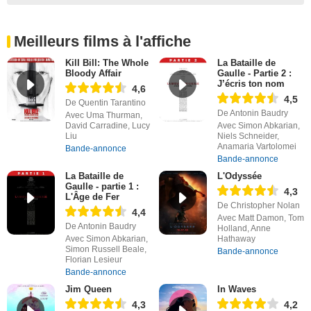
Meilleurs films à l'affiche
Kill Bill: The Whole
La Bataille de
Bloody Affair
Gaulle - Partie 2 :
J’écris ton nom
4,6
4,5
De Quentin Tarantino
De Antonin Baudry
Avec Uma Thurman,
David Carradine, Lucy
Avec Simon Abkarian,
Liu
Niels Schneider,
Anamaria Vartolomei
Bande-annonce
Bande-annonce
La Bataille de
L'Odyssée
Gaulle - partie 1 :
4,3
L'Âge de Fer
De Christopher Nolan
4,4
Avec Matt Damon, Tom
De Antonin Baudry
Holland, Anne
Avec Simon Abkarian,
Hathaway
Simon Russell Beale,
Bande-annonce
Florian Lesieur
Bande-annonce
Jim Queen
In Waves
4,3
4,2