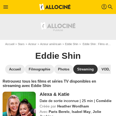
profil
menu
search
Accueil
Stars
Acteur
Acteur américain
Eddie Shin
Eddie Shin : Films et séries online
Eddie Shin
Accueil
Filmographie
Photos
Streaming
VOD, DV
Retrouvez tous les films et séries TV disponibles en
streaming avec Eddie Shin
Alexa & Katie
Date de sortie inconnue
|
25 min
|
Comédie
Créée par
Heather Wordham
Avec
Paris Berelc
,
Isabel May
,
Jolie