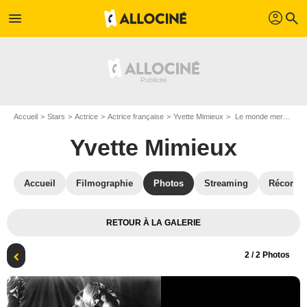
profil
menu
search
Accueil
Stars
Actrice
Actrice française
Yvette Mimieux
Le monde merveilleux des contes de Grimm : Photo Henry Levin, Yvette Mimieux
Yvette Mimieux
Accueil
Filmographie
Photos
Streaming
Récompe
RETOUR À LA GALERIE
2
/ 2 Photos