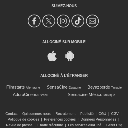
SUIVEZ-NOUS
ALLOCINÉ SUR MOBILE
ALLOCINÉ À L'ÉTRANGER
Filmstarts
SensaCine
Beyazperde
Allemagne
Espagne
Turquie
AdoroCinema
Sensacine México
Brésil
Mexique
Contact
|
Qui sommes-nous
|
Recrutement
|
Publicité
|
CGU
|
CGV
|
Politique de cookies
|
Préférences cookies
|
Données Personnelles
|
Revue de presse
|
Charte d'écriture
|
Les services AlloCiné
|
Gérer Utiq