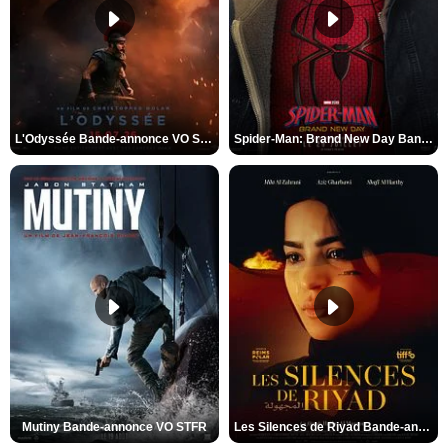
L'Odyssée Bande-annonce VO STFR
Spider-Man: Brand New Day Bande-annonce VO STFR
Mutiny Bande-annonce VO STFR
Les Silences de Riyad Bande-annonce VO STFR