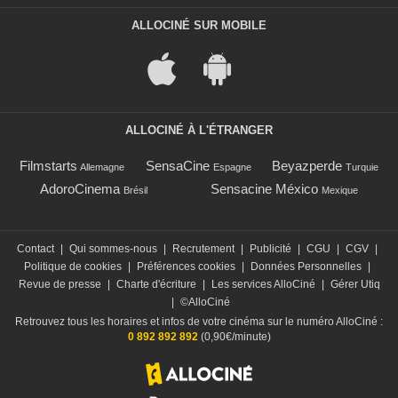
ALLOCINÉ SUR MOBILE
ALLOCINÉ À L'ÉTRANGER
Filmstarts
SensaCine
Beyazperde
Allemagne
Espagne
Turquie
AdoroCinema
Sensacine México
Brésil
Mexique
Contact
|
Qui sommes-nous
|
Recrutement
|
Publicité
|
CGU
|
CGV
|
Politique de cookies
|
Préférences cookies
|
Données Personnelles
|
Revue de presse
|
Charte d'écriture
|
Les services AlloCiné
|
Gérer Utiq
|
©AlloCiné
Retrouvez tous les horaires et infos de votre cinéma sur le numéro AlloCiné :
0 892 892 892
(0,90€/minute)