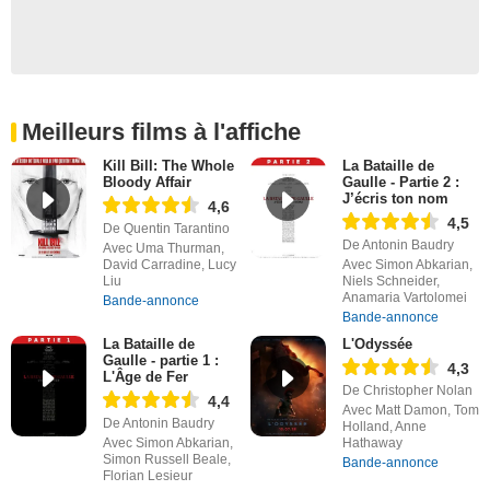
Meilleurs films à l'affiche
Kill Bill: The Whole
La Bataille de
Bloody Affair
Gaulle - Partie 2 :
J’écris ton nom
4,6
4,5
De Quentin Tarantino
De Antonin Baudry
Avec Uma Thurman,
David Carradine, Lucy
Avec Simon Abkarian,
Liu
Niels Schneider,
Anamaria Vartolomei
Bande-annonce
Bande-annonce
La Bataille de
L'Odyssée
Gaulle - partie 1 :
4,3
L'Âge de Fer
De Christopher Nolan
4,4
Avec Matt Damon, Tom
De Antonin Baudry
Holland, Anne
Avec Simon Abkarian,
Hathaway
Simon Russell Beale,
Bande-annonce
Florian Lesieur