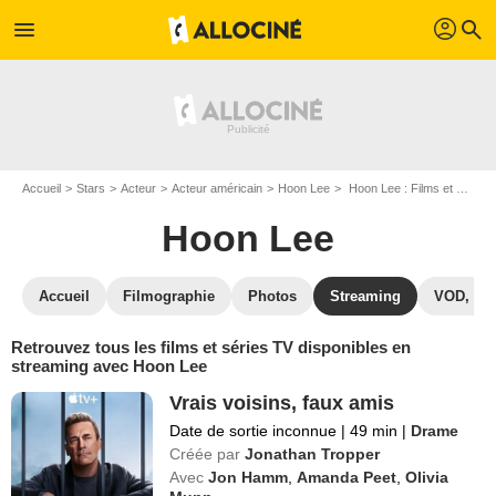
profil
menu
search
Accueil
Stars
Acteur
Acteur américain
Hoon Lee
Hoon Lee : Films et séries online
Hoon Lee
Accueil
Filmographie
Photos
Streaming
VOD, DV
Retrouvez tous les films et séries TV disponibles en
streaming avec Hoon Lee
Vrais voisins, faux amis
Date de sortie inconnue
|
49 min
|
Drame
Créée par
Jonathan Tropper
Avec
Jon Hamm
,
Amanda Peet
,
Olivia