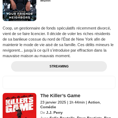
Munn
Coop, un gestionnaire de fonds spéculatifs récemment divorcé,
vient de se faire licencier. Il décide de voler les riches résidents
de sa banlieue cossue du nord de l'État de New York afin de
maintenir le mode de vie aisé de sa famille. Ces délits mineurs le
revigorent... jusqu'à ce qu'il s'introduise par effraction dans la
mauvaise maison au mauvais moment.
STREAMING
The Killer’s Game
23 janvier 2025
|
1h 44min
|
Action
,
Comédie
De
J.J. Perry
Avec
Sofia Boutella
,
Dave Bautista
,
Ben