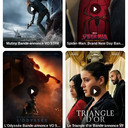
Mutiny Bande-annonce VO STFR
Spider-Man: Brand New Day Bande-annonce VO STFR
L'Odyssée Bande-annonce VO STFR
Le Triangle d'or Bande-annonce VF