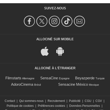
SUIVEZ-NOUS
ALLOCINÉ SUR MOBILE
ALLOCINÉ À L'ÉTRANGER
Filmstarts
SensaCine
Beyazperde
Allemagne
Espagne
Turquie
AdoroCinema
Sensacine México
Brésil
Mexique
Contact
|
Qui sommes-nous
|
Recrutement
|
Publicité
|
CGU
|
CGV
|
Politique de cookies
|
Préférences cookies
|
Données Personnelles
|