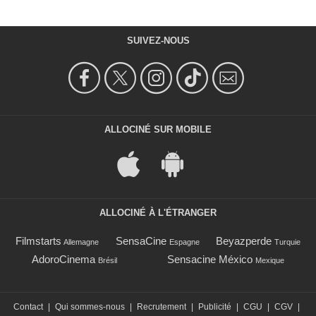
SUIVEZ-NOUS
ALLOCINÉ SUR MOBILE
ALLOCINÉ À L'ÉTRANGER
Filmstarts
SensaCine
Beyazperde
Allemagne
Espagne
Turquie
AdoroCinema
Sensacine México
Brésil
Mexique
Contact
|
Qui sommes-nous
|
Recrutement
|
Publicité
|
CGU
|
CGV
|