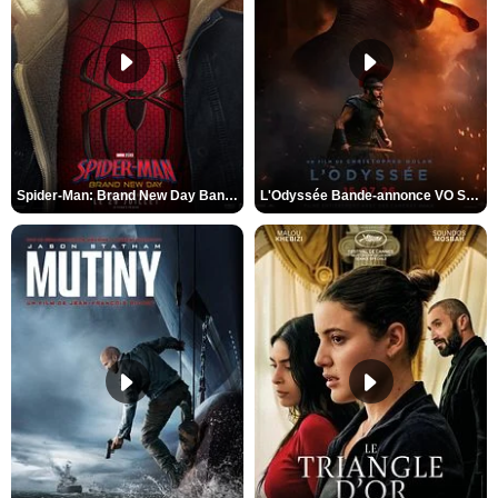
Spider-Man: Brand New Day Bande-annonce VO STFR
L'Odyssée Bande-annonce VO STFR