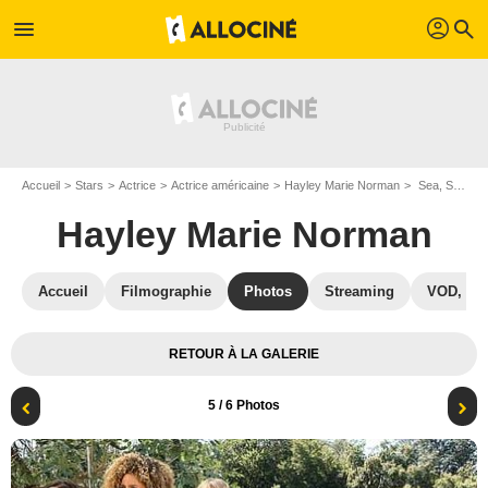
profil
menu
search
Accueil
Stars
Actrice
Actrice américaine
Hayley Marie Norman
Sea, Sex and Fun : Photo Margo Harshman, Will Gluck, Hayley Marie Norman, Nicholas D'Agosto, Sarah Roemer, Tracy Dali, Eric Christian Olsen
Hayley Marie Norman
Accueil
Filmographie
Photos
Streaming
VOD, DV
RETOUR À LA GALERIE
5
/ 6 Photos