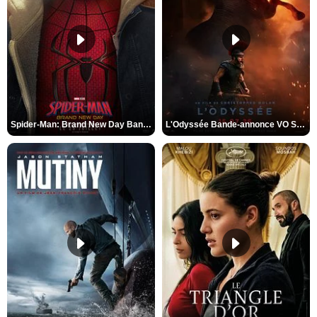
Spider-Man: Brand New Day Bande-annonce VO STFR
L'Odyssée Bande-annonce VO STFR