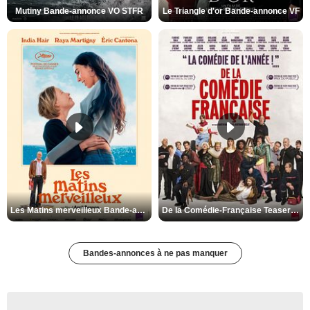
Mutiny Bande-annonce VO STFR
Le Triangle d'or Bande-annonce VF
Les Matins merveilleux Bande-annonce VF
De la Comédie-Française Teaser VF
Bandes-annonces à ne pas manquer