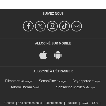
SUIVEZ-NOUS
ALLOCINÉ SUR MOBILE
ALLOCINÉ À L'ÉTRANGER
Filmstarts
SensaCine
Beyazperde
Allemagne
Espagne
Turquie
AdoroCinema
Sensacine México
Brésil
Mexique
Contact
|
Qui sommes-nous
|
Recrutement
|
Publicité
|
CGU
|
CGV
|