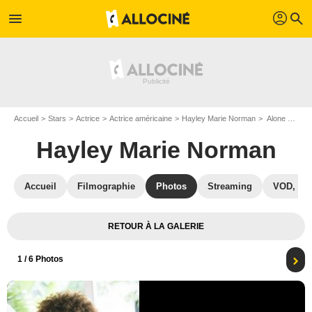
profil
menu
search
Accueil
Stars
Actrice
Actrice américaine
Hayley Marie Norman
Alone Together : Photo Hayley Marie Norman
Hayley Marie Norman
Accueil
Filmographie
Photos
Streaming
VOD, DV
RETOUR À LA GALERIE
1
/ 6 Photos