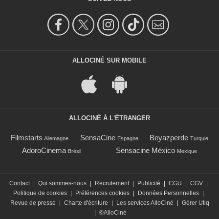
ALLOCINÉ SUR MOBILE
ALLOCINÉ À L'ÉTRANGER
Filmstarts
SensaCine
Beyazperde
Allemagne
Espagne
Turquie
AdoroCinema
Sensacine México
Brésil
Mexique
Contact
|
Qui sommes-nous
|
Recrutement
|
Publicité
|
CGU
|
CGV
|
Politique de cookies
|
Préférences cookies
|
Données Personnelles
|
Revue de presse
|
Charte d'écriture
|
Les services AlloCiné
|
Gérer Utiq
|
©AlloCiné