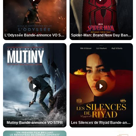
L'Odyssée Bande-annonce VO STFR
Spider-Man: Brand New Day Bande-annonce VO STFR
Mutiny Bande-annonce VO STFR
Les Silences de Riyad Bande-annonce VO STFR