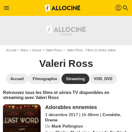
profil
menu
search
Accueil
Stars
Acteur
Valeri Ross
Valeri Ross : Films et séries online
Valeri Ross
Accueil
Filmographie
Streaming
VOD, DVD
Retrouvez tous les films et séries TV disponibles en
streaming avec Valeri Ross
Adorables ennemies
1 décembre 2017
|
1h 48min
|
Comédie
,
Drame
De
Mark Pellington