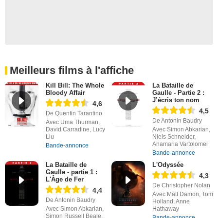
Meilleurs films à l'affiche
Kill Bill: The Whole
La Bataille de
Bloody Affair
Gaulle - Partie 2 :
J’écris ton nom
4,6
4,5
De Quentin Tarantino
De Antonin Baudry
Avec Uma Thurman,
David Carradine, Lucy
Avec Simon Abkarian,
Liu
Niels Schneider,
Anamaria Vartolomei
Bande-annonce
Bande-annonce
La Bataille de
L'Odyssée
Gaulle - partie 1 :
4,3
L'Âge de Fer
De Christopher Nolan
4,4
Avec Matt Damon, Tom
De Antonin Baudry
Holland, Anne
Avec Simon Abkarian,
Hathaway
Simon Russell Beale,
Bande-annonce