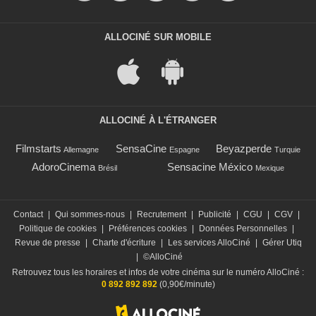
ALLOCINÉ SUR MOBILE
ALLOCINÉ À L'ÉTRANGER
Filmstarts
SensaCine
Beyazperde
Allemagne
Espagne
Turquie
AdoroCinema
Sensacine México
Brésil
Mexique
Contact
|
Qui sommes-nous
|
Recrutement
|
Publicité
|
CGU
|
CGV
|
Politique de cookies
|
Préférences cookies
|
Données Personnelles
|
Revue de presse
|
Charte d'écriture
|
Les services AlloCiné
|
Gérer Utiq
|
©AlloCiné
Retrouvez tous les horaires et infos de votre cinéma sur le numéro AlloCiné :
0 892 892 892
(0,90€/minute)