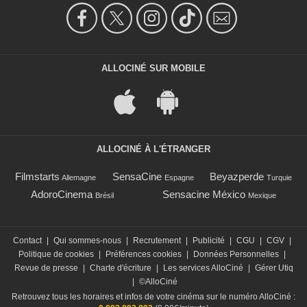
ALLOCINÉ SUR MOBILE
ALLOCINÉ À L'ÉTRANGER
Filmstarts
SensaCine
Beyazperde
Allemagne
Espagne
Turquie
AdoroCinema
Sensacine México
Brésil
Mexique
Contact
|
Qui sommes-nous
|
Recrutement
|
Publicité
|
CGU
|
CGV
|
Politique de cookies
|
Préférences cookies
|
Données Personnelles
|
Revue de presse
|
Charte d'écriture
|
Les services AlloCiné
|
Gérer Utiq
|
©AlloCiné
Retrouvez tous les horaires et infos de votre cinéma sur le numéro AlloCiné :