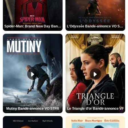
Spider-Man: Brand New Day Bande-annonce VO STFR
L'Odyssée Bande-annonce VO STFR
Mutiny Bande-annonce VO STFR
Le Triangle d'or Bande-annonce VF