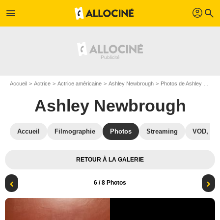
profil
menu
search
Accueil
Actrice
Actrice américaine
Ashley Newbrough
Photos de Ashley Newbrough
Ashley Newbrough
Accueil
Filmographie
Photos
Streaming
VOD, DV
RETOUR À LA GALERIE
6
/ 8 Photos