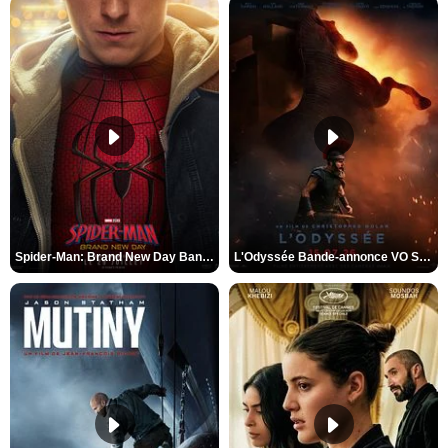
Spider-Man: Brand New Day Bande-annonce VO STFR
L'Odyssée Bande-annonce VO STFR