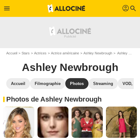
profil
menu
search
Accueil
Stars
Actrices
Actrice américaine
Ashley Newbrough
Ashley Newbrough : Photos de ses films et séries
Ashley Newbrough
Accueil
Filmographie
Photos
Streaming
VOD, DV
Photos de Ashley Newbrough