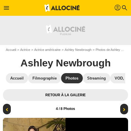
profil
menu
search
Accueil
Actrice
Actrice américaine
Ashley Newbrough
Photos de Ashley Newbrough
Ashley Newbrough
Accueil
Filmographie
Photos
Streaming
VOD, DV
RETOUR À LA GALERIE
4
/ 8 Photos