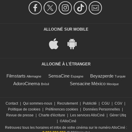
ALLOCINÉ SUR MOBILE
ALLOCINÉ À L'ÉTRANGER
Filmstarts
SensaCine
Beyazperde
Allemagne
Espagne
Turquie
AdoroCinema
Sensacine México
Brésil
Mexique
Contact
|
Qui sommes-nous
|
Recrutement
|
Publicité
|
CGU
|
CGV
|
Politique de cookies
|
Préférences cookies
|
Données Personnelles
|
Revue de presse
|
Charte d'écriture
|
Les services AlloCiné
|
Gérer Utiq
|
©AlloCiné
Retrouvez tous les horaires et infos de votre cinéma sur le numéro AlloCiné :