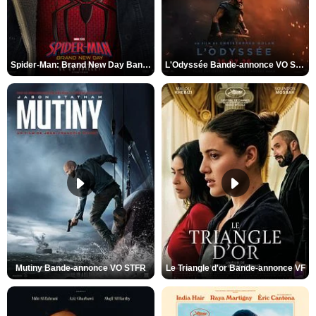
Spider-Man: Brand New Day Bande-annonce VO STFR
L'Odyssée Bande-annonce VO STFR
Mutiny Bande-annonce VO STFR
Le Triangle d'or Bande-annonce VF