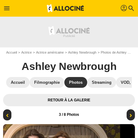
profil
menu
search
Accueil
Actrice
Actrice américaine
Ashley Newbrough
Photos de Ashley Newbrough
Ashley Newbrough
Accueil
Filmographie
Photos
Streaming
VOD, DV
RETOUR À LA GALERIE
3
/ 8 Photos