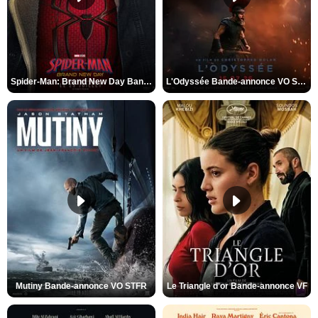
Spider-Man: Brand New Day Bande-annonce VO STFR
L'Odyssée Bande-annonce VO STFR
Mutiny Bande-annonce VO STFR
Le Triangle d'or Bande-annonce VF