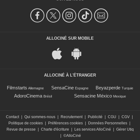
ALLOCINÉ SUR MOBILE
ALLOCINÉ À L'ÉTRANGER
Filmstarts
SensaCine
Beyazperde
Allemagne
Espagne
Turquie
AdoroCinema
Sensacine México
Brésil
Mexique
Contact
|
Qui sommes-nous
|
Recrutement
|
Publicité
|
CGU
|
CGV
|
Politique de cookies
|
Préférences cookies
|
Données Personnelles
|
Revue de presse
|
Charte d'écriture
|
Les services AlloCiné
|
Gérer Utiq
|
©AlloCiné