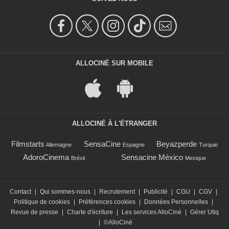
ALLOCINÉ SUR MOBILE
ALLOCINÉ À L'ÉTRANGER
Filmstarts
SensaCine
Beyazperde
Allemagne
Espagne
Turquie
AdoroCinema
Sensacine México
Brésil
Mexique
Contact
|
Qui sommes-nous
|
Recrutement
|
Publicité
|
CGU
|
CGV
|
Politique de cookies
|
Préférences cookies
|
Données Personnelles
|
Revue de presse
|
Charte d'écriture
|
Les services AlloCiné
|
Gérer Utiq
|
©AlloCiné