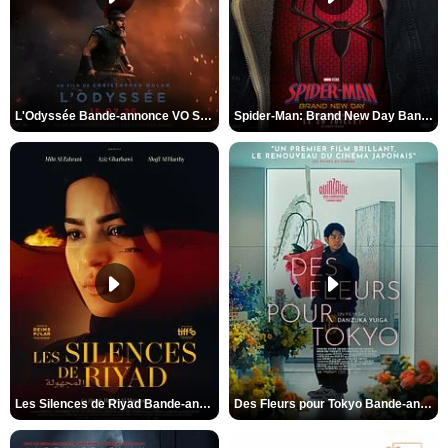
L'Odyssée Bande-annonce VO STFR
Spider-Man: Brand New Day Bande-annonce VO STFR
Les Silences de Riyad Bande-annonce VO STFR
Des Fleurs pour Tokyo Bande-annonce VO STFR