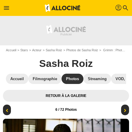
profil
menu
search
Accueil
Stars
Acteur
Sasha Roiz
Photos de Sasha Roiz
Grimm : Photo Sasha Roiz
Sasha Roiz
Accueil
Filmographie
Photos
Streaming
VOD, DV
RETOUR À LA GALERIE
6
/ 72 Photos