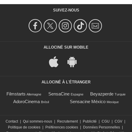
SUIVEZ-NOUS
ALLOCINÉ SUR MOBILE
ALLOCINÉ À L'ÉTRANGER
Filmstarts
SensaCine
Beyazperde
Allemagne
Espagne
Turquie
AdoroCinema
Sensacine México
Brésil
Mexique
Contact
|
Qui sommes-nous
|
Recrutement
|
Publicité
|
CGU
|
CGV
|
Politique de cookies
|
Préférences cookies
|
Données Personnelles
|