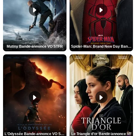
Mutiny Bande-annonce VO STFR
Spider-Man: Brand New Day Bande-annonce VO STFR
L'Odyssée Bande-annonce VO STFR
Le Triangle d'or Bande-annonce VF