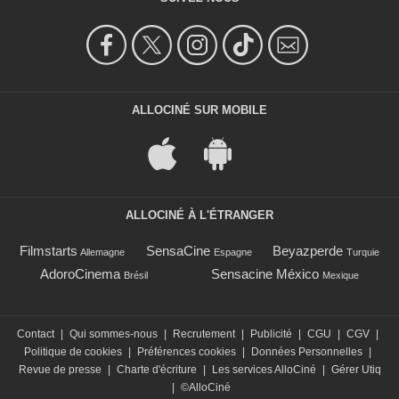
ALLOCINÉ SUR MOBILE
ALLOCINÉ À L'ÉTRANGER
Filmstarts
SensaCine
Beyazperde
Allemagne
Espagne
Turquie
AdoroCinema
Sensacine México
Brésil
Mexique
Contact
|
Qui sommes-nous
|
Recrutement
|
Publicité
|
CGU
|
CGV
|
Politique de cookies
|
Préférences cookies
|
Données Personnelles
|
Revue de presse
|
Charte d'écriture
|
Les services AlloCiné
|
Gérer Utiq
|
©AlloCiné