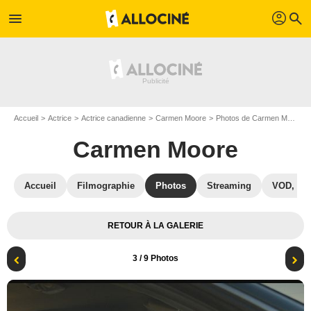
profil
menu
search
Accueil
Actrice
Actrice canadienne
Carmen Moore
Photos de Carmen Moore
Carmen Moore
Accueil
Filmographie
Photos
Streaming
VOD, DV
RETOUR À LA GALERIE
3
/ 9 Photos