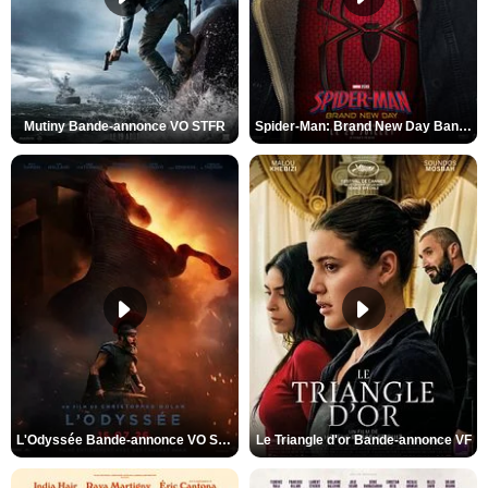
Mutiny Bande-annonce VO STFR
Spider-Man: Brand New Day Bande-annonce VO STFR
L'Odyssée Bande-annonce VO STFR
Le Triangle d'or Bande-annonce VF