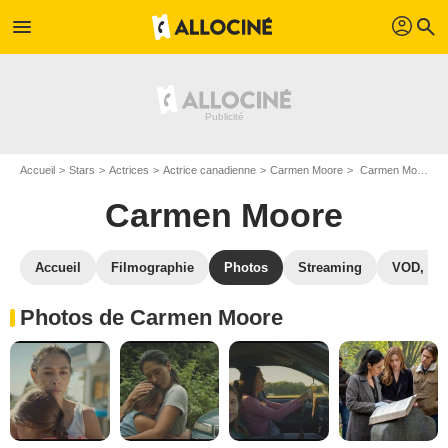
profil
menu
search
Accueil
Stars
Actrices
Actrice canadienne
Carmen Moore
Carmen Moore : Photos de ses films et séries
Carmen Moore
Accueil
Filmographie
Photos
Streaming
VOD, DV
Photos de Carmen Moore