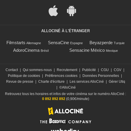
ALLOCINÉ À L'ÉTRANGER
Filmstarts
SensaCine
Beyazperde
Allemagne
Espagne
Turquie
AdoroCinema
Sensacine México
Brésil
Mexique
Contact
|
Qui sommes-nous
|
Recrutement
|
Publicité
|
CGU
|
CGV
|
Politique de cookies
|
Préférences cookies
|
Données Personnelles
|
Revue de presse
|
Charte d'écriture
|
Les services AlloCiné
|
Gérer Utiq
|
©AlloCiné
Retrouvez tous les horaires et infos de votre cinéma sur le numéro AlloCiné :
0 892 892 892
(0,90€/minute)