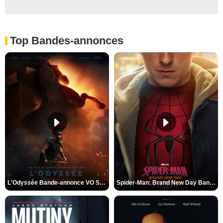
Top Bandes-annonces
L'Odyssée Bande-annonce VO STFR
Spider-Man: Brand New Day Bande-annonce VO STFR