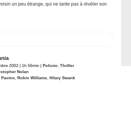
voisin un peu étrange, qui ne tarde pas à révéler son
nia
mbre 2002
|
1h 56min
|
Policier
,
Thriller
istopher Nolan
 Pacino
,
Robin Williams
,
Hilary Swank