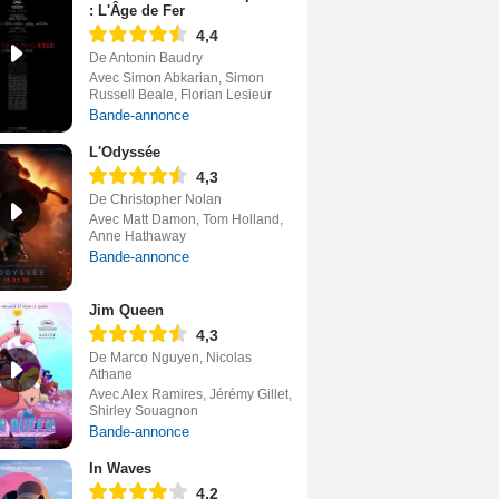
: L'Âge de Fer
4,4
De Antonin Baudry
Avec Simon Abkarian, Simon
Russell Beale, Florian Lesieur
Bande-annonce
L'Odyssée
4,3
De Christopher Nolan
Avec Matt Damon, Tom Holland,
Anne Hathaway
Bande-annonce
Jim Queen
4,3
De Marco Nguyen, Nicolas
Athane
Avec Alex Ramires, Jérémy Gillet,
Shirley Souagnon
Bande-annonce
In Waves
4,2