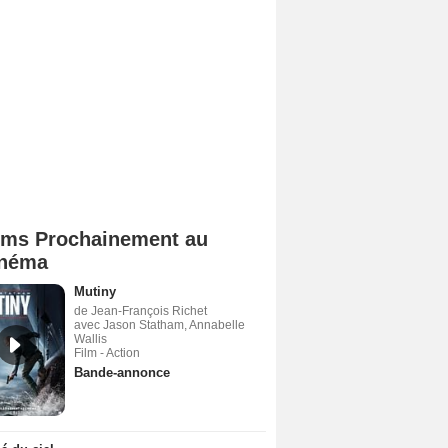
lms Prochainement au
néma
Mutiny
de Jean-François Richet
avec Jason Statham, Annabelle
Wallis
Film - Action
Bande-annonce