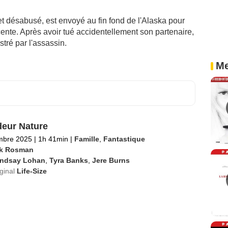
et désabusé, est envoyé au fin fond de l'Alaska pour
ente. Après avoir tué accidentellement son partenaire,
stré par l'assassin.
Me
eur Nature
mbre 2025
|
1h 41min
|
Famille
,
Fantastique
k Rosman
indsay Lohan
,
Tyra Banks
,
Jere Burns
iginal
Life-Size