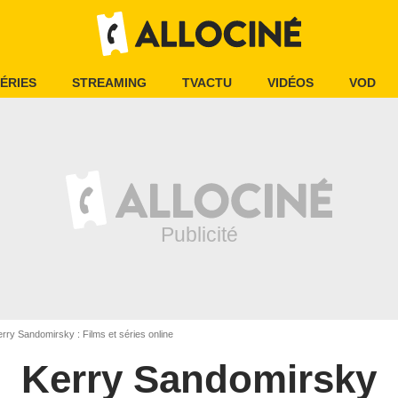
ÉRIES
STREAMING
TVACTU
VIDÉOS
VOD
rry Sandomirsky : Films et séries online
Kerry Sandomirsky