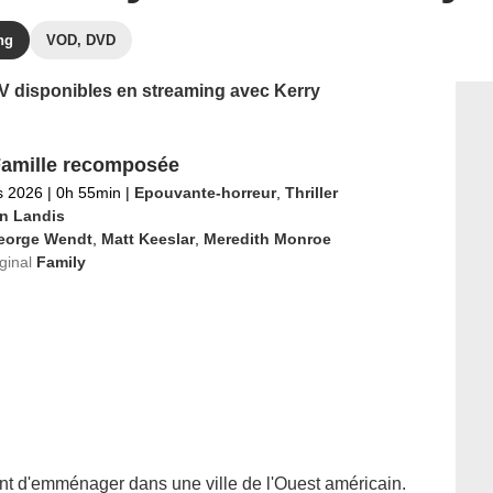
ng
VOD, DVD
 TV disponibles en streaming avec Kerry
amille recomposée
s 2026
|
0h 55min
|
Epouvante-horreur
,
Thriller
n Landis
eorge Wendt
,
Matt Keeslar
,
Meredith Monroe
iginal
Family
ent d'emménager dans une ville de l'Ouest américain.