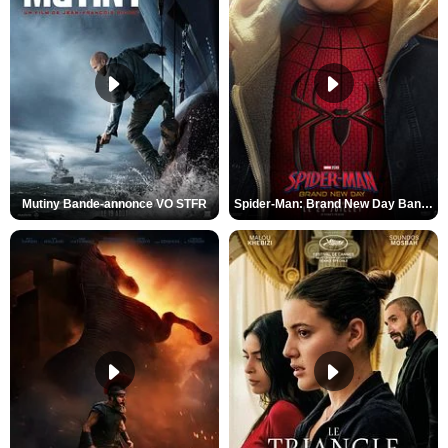
Mutiny Bande-annonce VO STFR
Spider-Man: Brand New Day Bande-annonce VO STFR