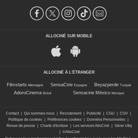
ALLOCINÉ SUR MOBILE
ALLOCINÉ À L'ÉTRANGER
Filmstarts
SensaCine
Beyazperde
Allemagne
Espagne
Turquie
AdoroCinema
Sensacine México
Brésil
Mexique
Contact
|
Qui sommes-nous
|
Recrutement
|
Publicité
|
CGU
|
CGV
|
Politique de cookies
|
Préférences cookies
|
Données Personnelles
|
Revue de presse
|
Charte d'écriture
|
Les services AlloCiné
|
Gérer Utiq
|
©AlloCiné