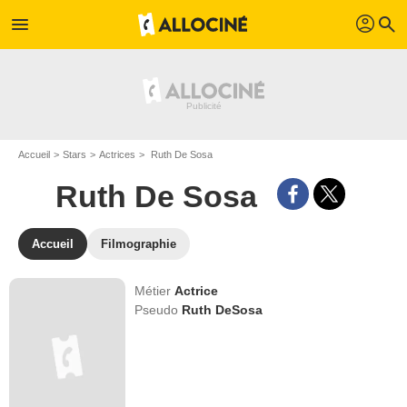
profil
menu
search
Accueil
Stars
Actrices
Ruth De Sosa
Ruth De Sosa
Accueil
Filmographie
Métier
Actrice
Pseudo
Ruth DeSosa