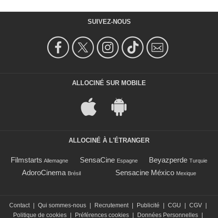
SUIVEZ-NOUS
ALLOCINÉ SUR MOBILE
ALLOCINÉ À L'ÉTRANGER
Filmstarts
SensaCine
Beyazperde
Allemagne
Espagne
Turquie
AdoroCinema
Sensacine México
Brésil
Mexique
Contact
|
Qui sommes-nous
|
Recrutement
|
Publicité
|
CGU
|
CGV
|
Politique de cookies
|
Préférences cookies
|
Données Personnelles
|