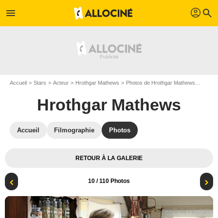
profil
menu
search
Accueil
Stars
Acteur
Hrothgar Mathews
Photos de Hrothgar Mathews
Le Coe
Hrothgar Mathews
Accueil
Filmographie
Photos
RETOUR À LA GALERIE
10
/ 110 Photos