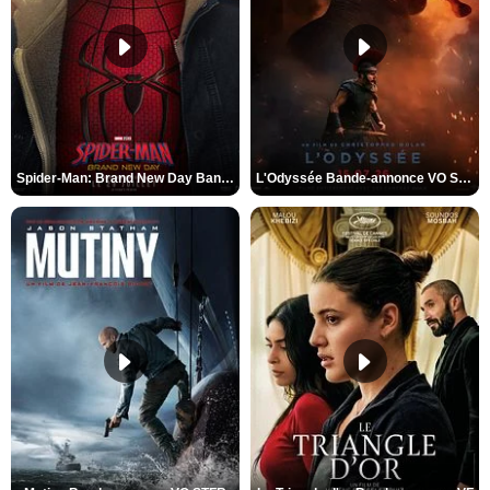
Spider-Man: Brand New Day Bande-annonce VO STFR
L'Odyssée Bande-annonce VO STFR