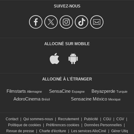
SUIVEZ-NOUS
ALLOCINÉ SUR MOBILE
ALLOCINÉ À L'ÉTRANGER
Filmstarts
SensaCine
Beyazperde
Allemagne
Espagne
Turquie
AdoroCinema
Sensacine México
Brésil
Mexique
Contact
|
Qui sommes-nous
|
Recrutement
|
Publicité
|
CGU
|
CGV
|
Politique de cookies
|
Préférences cookies
|
Données Personnelles
|
Revue de presse
|
Charte d'écriture
|
Les services AlloCiné
|
Gérer Utiq