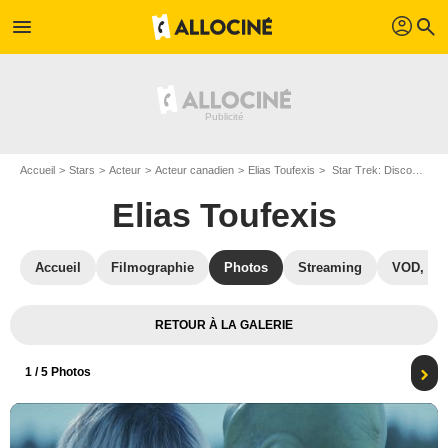
profil
menu
search
Accueil
Stars
Acteur
Acteur canadien
Elias Toufexis
Star Trek: Discovery : Photo Elias Toufexis, Eve Harlow
Elias Toufexis
Accueil
Filmographie
Photos
Streaming
VOD, DV
RETOUR À LA GALERIE
1
/ 5 Photos