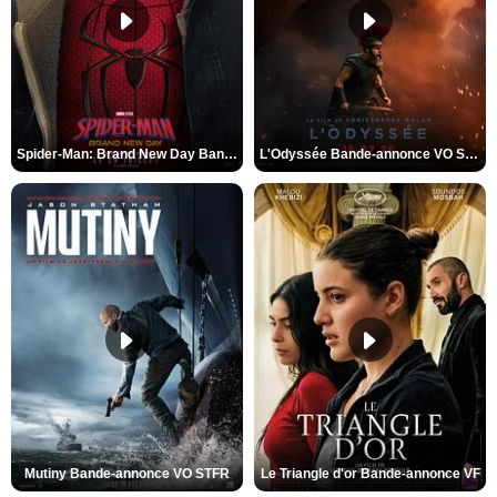
Spider-Man: Brand New Day Bande-annonce VO STFR
L'Odyssée Bande-annonce VO STFR
Mutiny Bande-annonce VO STFR
Le Triangle d'or Bande-annonce VF