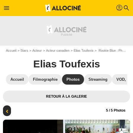
profil
menu
search
Accueil
Stars
Acteur
Acteur canadien
Elias Toufexis
Rookie Blue : Photo Charlotte Sullivan, Elias Toufexis
Elias Toufexis
Accueil
Filmographie
Photos
Streaming
VOD, DV
RETOUR À LA GALERIE
5
/ 5 Photos