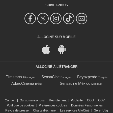
SUIVEZ-NOUS
ALLOCINÉ SUR MOBILE
ALLOCINÉ À L'ÉTRANGER
Filmstarts
SensaCine
Beyazperde
Allemagne
Espagne
Turquie
AdoroCinema
Sensacine México
Brésil
Mexique
Contact
|
Qui sommes-nous
|
Recrutement
|
Publicité
|
CGU
|
CGV
|
Politique de cookies
|
Préférences cookies
|
Données Personnelles
|
Revue de presse
|
Charte d'écriture
|
Les services AlloCiné
|
Gérer Utiq