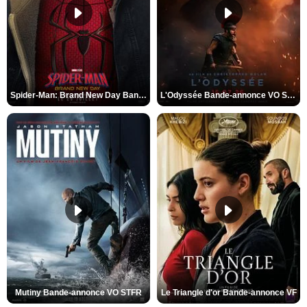
Spider-Man: Brand New Day Bande-annonce VO STFR
L'Odyssée Bande-annonce VO STFR
Mutiny Bande-annonce VO STFR
Le Triangle d'or Bande-annonce VF