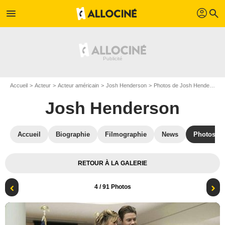
profil
menu
search
Accueil
Acteur
Acteur américain
Josh Henderson
Photos de Josh Henderson
Josh Henderson
Accueil
Biographie
Filmographie
News
Photos
RETOUR À LA GALERIE
4
/ 91 Photos