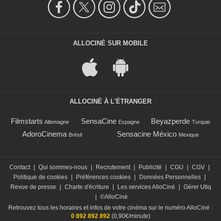
ALLOCINÉ SUR MOBILE
ALLOCINÉ À L'ÉTRANGER
Filmstarts
SensaCine
Beyazperde
Allemagne
Espagne
Turquie
AdoroCinema
Sensacine México
Brésil
Mexique
Contact
|
Qui sommes-nous
|
Recrutement
|
Publicité
|
CGU
|
CGV
|
Politique de cookies
|
Préférences cookies
|
Données Personnelles
|
Revue de presse
|
Charte d'écriture
|
Les services AlloCiné
|
Gérer Utiq
|
©AlloCiné
Retrouvez tous les horaires et infos de votre cinéma sur le numéro AlloCiné :
0 892 892 892
(0,90€/minute)