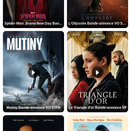
Spider-Man: Brand New Day Bande-annonce VO STFR
L'Odyssée Bande-annonce VO STFR
Mutiny Bande-annonce VO STFR
Le Triangle d'or Bande-annonce VF