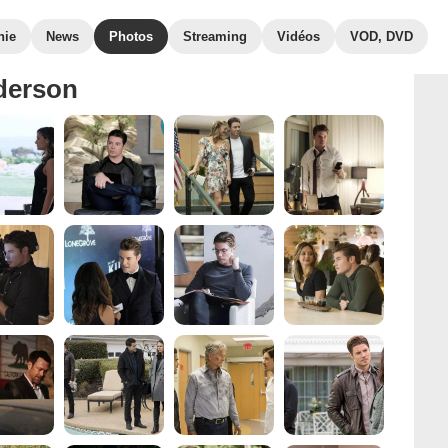
hie
News
Photos
Streaming
Vidéos
VOD, DVD
derson