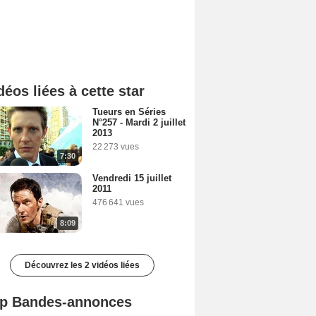
déos liées à cette star
Tueurs en Séries
N°257 - Mardi 2 juillet
2013
22 273 vues
7:30
Vendredi 15 juillet
2011
476 641 vues
8:09
Découvrez les 2 vidéos liées
p Bandes-annonces
Mutiny Bande-annonce VO STFR
Spider-Man: Brand New Day Bande-annonce VO STFR
L'Odyssée Bande-annonce VO STFR