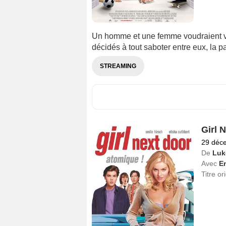
Un homme et une femme voudraient viv
décidés à tout saboter entre eux, la pa
STREAMING
Girl 
29 déc
De
Luk
Avec
Em
Titre or