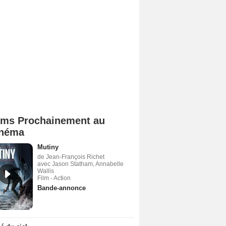
lms Prochainement au
néma
Mutiny
de Jean-François Richet
avec Jason Statham, Annabelle
Wallis
Film - Action
Bande-annonce