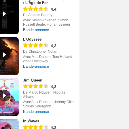
: L'Âge de Fer
4,4
De Antonin Baudry
Avec Simon Abkarian, Simon
Russell Beale, Florian Lesieur
Bande-annonce
L'Odyssée
4,3
De Christopher Nolan
Avec Matt Damon, Tom Holland,
Anne Hathaway
Bande-annonce
Jim Queen
4,3
De Marco Nguyen, Nicolas
Athane
Avec Alex Ramires, Jérémy Gillet,
Shirley Souagnon
Bande-annonce
In Waves
4,2