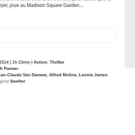
wyer, joue au Madison Square Garden...
 2014
|
1h 23min
|
Action
,
Thriller
th Parmer
ean-Claude Van Damme
,
Alfred Molina
,
Lennie James
iginal
Swelter