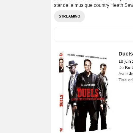
star de la musique country Heath Sa
STREAMING
Duels
18 juin
De
Kei
Avec
J
Titre or