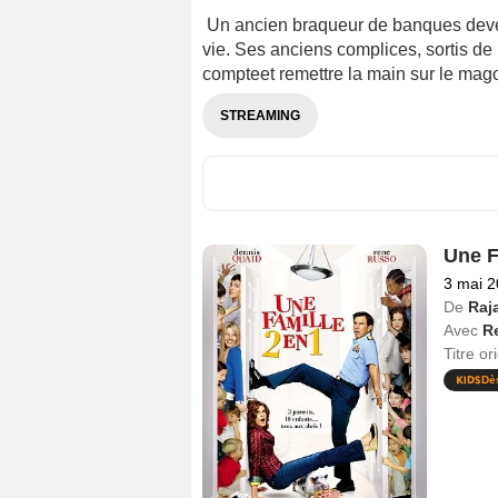
Un ancien braqueur de banques deven
vie. Ses anciens complices, sortis de 
compteet remettre la main sur le mago
STREAMING
Une F
3 mai 
De
Raj
Avec
R
Titre or
Dè