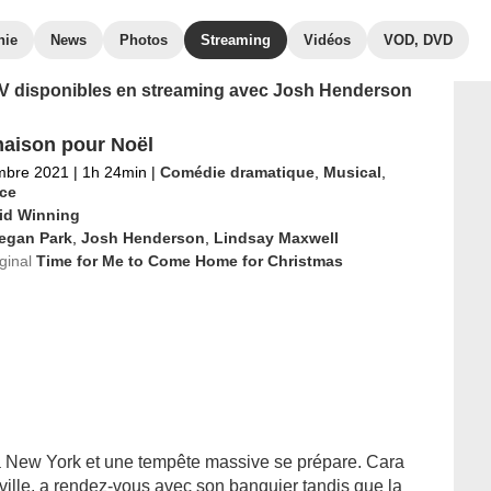
hie
News
Photos
Streaming
Vidéos
VOD, DVD
s TV disponibles en streaming avec Josh Henderson
maison pour Noël
mbre 2021
|
1h 24min
|
Comédie dramatique
,
Musical
,
ce
id Winning
egan Park
,
Josh Henderson
,
Lindsay Maxwell
iginal
Time for Me to Come Home for Christmas
 à New York et une tempête massive se prépare. Cara
 ville, a rendez-vous avec son banquier tandis que la