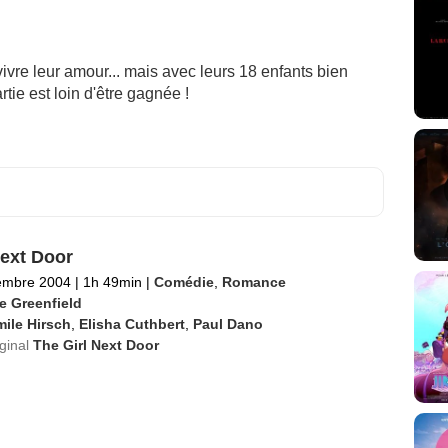
re leur amour... mais avec leurs 18 enfants bien
rtie est loin d'être gagnée !
Next Door
embre 2004
|
1h 49min
|
Comédie
,
Romance
e Greenfield
ile Hirsch
,
Elisha Cuthbert
,
Paul Dano
iginal
The Girl Next Door