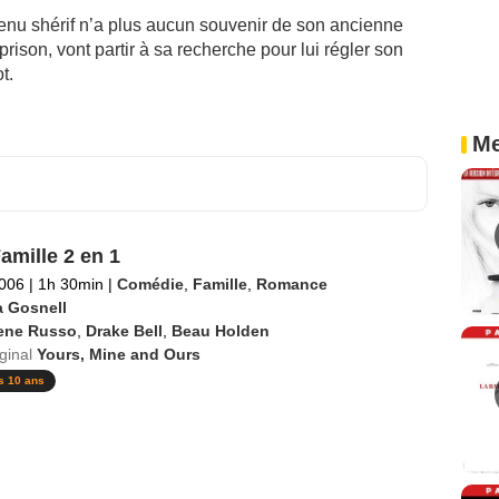
u shérif n’a plus aucun souvenir de son ancienne
prison, vont partir à sa recherche pour lui régler son
t.
Me
amille 2 en 1
2006
|
1h 30min
|
Comédie
,
Famille
,
Romance
a Gosnell
ene Russo
,
Drake Bell
,
Beau Holden
iginal
Yours, Mine and Ours
s 10 ans