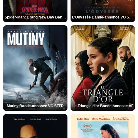
Spider-Man: Brand New Day Bande-annonce VO STFR
L'Odyssée Bande-annonce VO STFR
Mutiny Bande-annonce VO STFR
Le Triangle d'or Bande-annonce VF