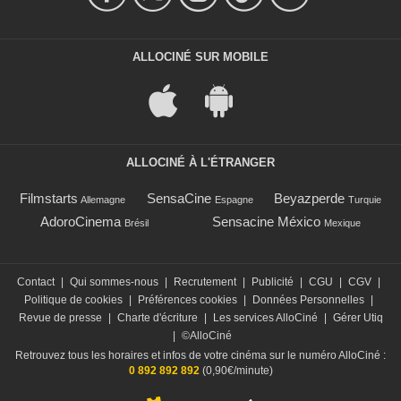
ALLOCINÉ SUR MOBILE
ALLOCINÉ À L'ÉTRANGER
Filmstarts
SensaCine
Beyazperde
Allemagne
Espagne
Turquie
AdoroCinema
Sensacine México
Brésil
Mexique
Contact
|
Qui sommes-nous
|
Recrutement
|
Publicité
|
CGU
|
CGV
|
Politique de cookies
|
Préférences cookies
|
Données Personnelles
|
Revue de presse
|
Charte d'écriture
|
Les services AlloCiné
|
Gérer Utiq
|
©AlloCiné
Retrouvez tous les horaires et infos de votre cinéma sur le numéro AlloCiné :
0 892 892 892
(0,90€/minute)