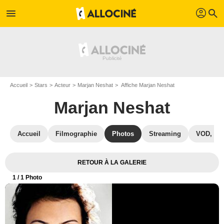
profil
menu
search
Accueil
Stars
Acteur
Marjan Neshat
Affiche Marjan Neshat
Marjan Neshat
Accueil
Filmographie
Photos
Streaming
VOD, DV
RETOUR À LA GALERIE
1
/ 1 Photo