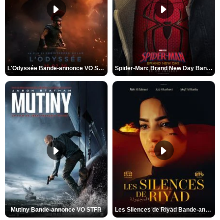
L'Odyssée Bande-annonce VO STFR
Spider-Man: Brand New Day Bande-annonce VO STFR
Mutiny Bande-annonce VO STFR
Les Silences de Riyad Bande-annonce VO STFR