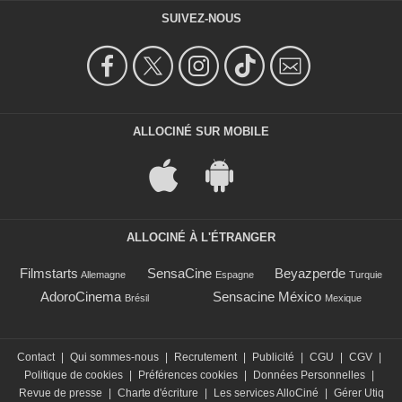
SUIVEZ-NOUS
ALLOCINÉ SUR MOBILE
ALLOCINÉ À L'ÉTRANGER
Filmstarts
SensaCine
Beyazperde
Allemagne
Espagne
Turquie
AdoroCinema
Sensacine México
Brésil
Mexique
Contact
|
Qui sommes-nous
|
Recrutement
|
Publicité
|
CGU
|
CGV
|
Politique de cookies
|
Préférences cookies
|
Données Personnelles
|
Revue de presse
|
Charte d'écriture
|
Les services AlloCiné
|
Gérer Utiq