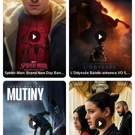
Spider-Man: Brand New Day Bande-annonce VO STFR
L'Odyssée Bande-annonce VO STFR