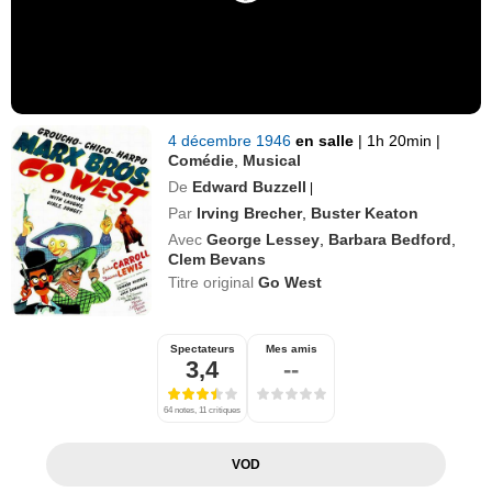
4 décembre 1946
en salle
|
1h 20min
|
Comédie
,
Musical
De
Edward Buzzell
|
Par
Irving Brecher
,
Buster Keaton
Avec
George Lessey
,
Barbara Bedford
,
Clem Bevans
Titre original
Go West
Spectateurs
Mes amis
3,4
--
64 notes, 11 critiques
VOD