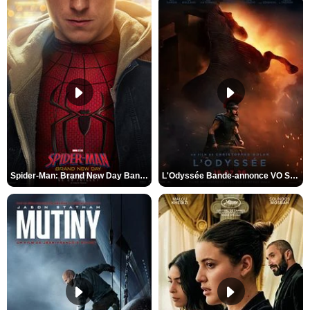
Spider-Man: Brand New Day Bande-annonce VO STFR
L'Odyssée Bande-annonce VO STFR