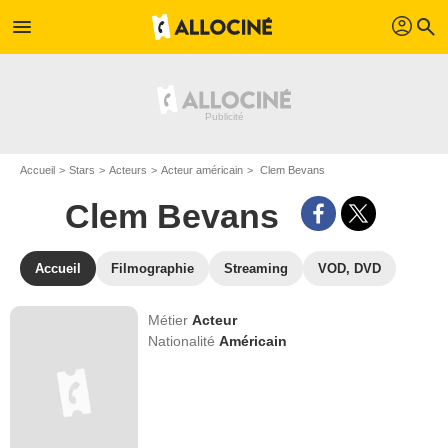
profil
menu
search
Accueil
Stars
Acteurs
Acteur américain
Clem Bevans
Clem Bevans
Accueil
Filmographie
Streaming
VOD, DVD
Métier
Acteur
Nationalité
Américain