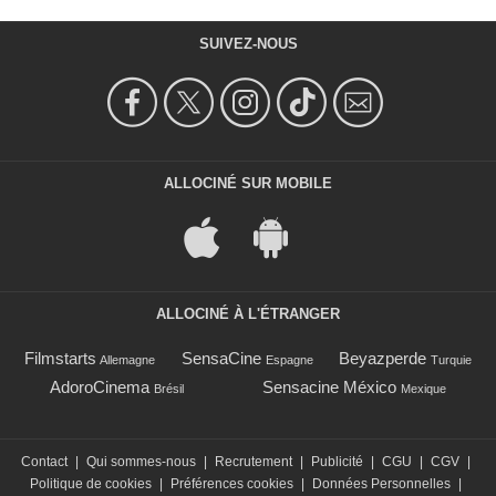
SUIVEZ-NOUS
ALLOCINÉ SUR MOBILE
ALLOCINÉ À L'ÉTRANGER
Filmstarts
SensaCine
Beyazperde
Allemagne
Espagne
Turquie
AdoroCinema
Sensacine México
Brésil
Mexique
Contact
|
Qui sommes-nous
|
Recrutement
|
Publicité
|
CGU
|
CGV
|
Politique de cookies
|
Préférences cookies
|
Données Personnelles
|