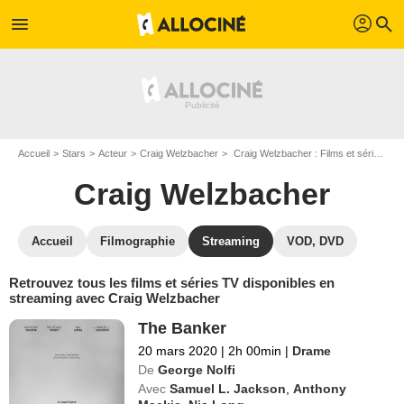
profil
menu
search
Accueil
Stars
Acteur
Craig Welzbacher
Craig Welzbacher : Films et séries online
Craig Welzbacher
Accueil
Filmographie
Streaming
VOD, DVD
Retrouvez tous les films et séries TV disponibles en
streaming avec Craig Welzbacher
The Banker
20 mars 2020
|
2h 00min
|
Drame
De
George Nolfi
Avec
Samuel L. Jackson
,
Anthony