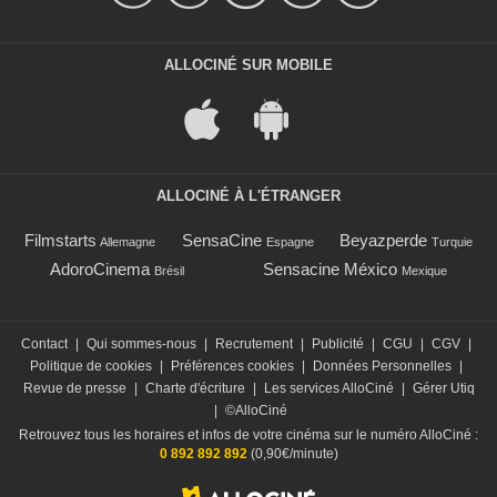
ALLOCINÉ SUR MOBILE
ALLOCINÉ À L'ÉTRANGER
Filmstarts
SensaCine
Beyazperde
Allemagne
Espagne
Turquie
AdoroCinema
Sensacine México
Brésil
Mexique
Contact
|
Qui sommes-nous
|
Recrutement
|
Publicité
|
CGU
|
CGV
|
Politique de cookies
|
Préférences cookies
|
Données Personnelles
|
Revue de presse
|
Charte d'écriture
|
Les services AlloCiné
|
Gérer Utiq
|
©AlloCiné
Retrouvez tous les horaires et infos de votre cinéma sur le numéro AlloCiné :
0 892 892 892
(0,90€/minute)