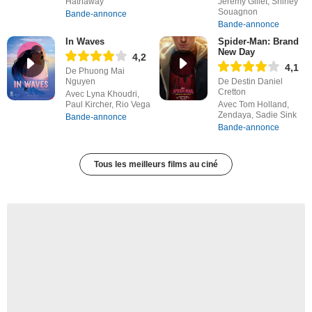
Hathaway
Jérémy Gillet, Shirley
Souagnon
Bande-annonce
Bande-annonce
In Waves
Spider-Man: Brand
New Day
4,2
4,1
De Phuong Mai
Nguyen
De Destin Daniel
Cretton
Avec Lyna Khoudri,
Paul Kircher, Rio Vega
Avec Tom Holland,
Zendaya, Sadie Sink
Bande-annonce
Bande-annonce
Tous les meilleurs films au ciné