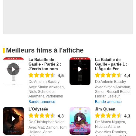
Meilleurs films à l'affiche
La Bataille de
La Bataille de
Gaulle - Partie 2 :
Gaulle - partie 1 :
J’écris ton nom
L'Âge de Fer
4,5
4,4
De Antonin Baudry
De Antonin Baudry
Avec Simon Abkarian,
Avec Simon Abkarian,
Niels Schneider,
Simon Russell Beale,
Anamaria Vartolomei
Florian Lesieur
Bande-annonce
Bande-annonce
L'Odyssée
Jim Queen
4,3
4,3
De Christopher Nolan
De Marco Nguyen,
Nicolas Athane
Avec Matt Damon, Tom
Holland, Anne
Avec Alex Ramires,