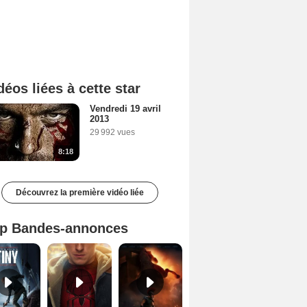
déos liées à cette star
Vendredi 19 avril
2013
29 992 vues
8:18
Découvrez la première vidéo liée
p Bandes-annonces
Mutiny Bande-annonce VO STFR
Spider-Man: Brand New Day Bande-annonce VO STFR
L'Odyssée Bande-annonce VO STFR