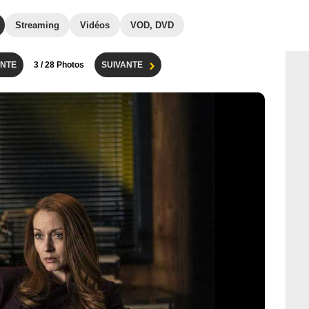
Streaming
Vidéos
VOD, DVD
NTE
3
/ 28 Photos
SUIVANTE