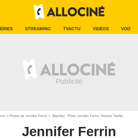
ÉRIES
STREAMING
TVACTU
VIDÉOS
VOD
rrin
Photos de Jennifer Ferrin
Blacklist : Photo Jennifer Ferrin, Hisham Tawfiq
Jennifer Ferrin