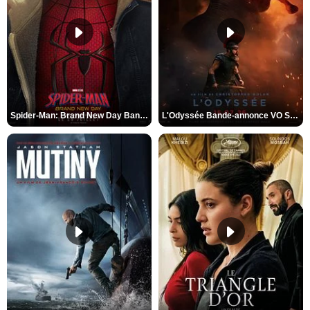
Spider-Man: Brand New Day Bande-annonce VO STFR
L'Odyssée Bande-annonce VO STFR