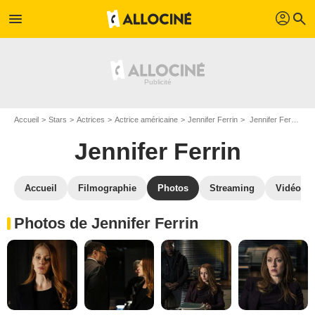
profil
menu
search
Accueil
Stars
Actrices
Actrice américaine
Jennifer Ferrin
Jennifer Ferrin : Photos de ses films et séries
Jennifer Ferrin
Accueil
Filmographie
Photos
Streaming
Vidéos
Photos de Jennifer Ferrin