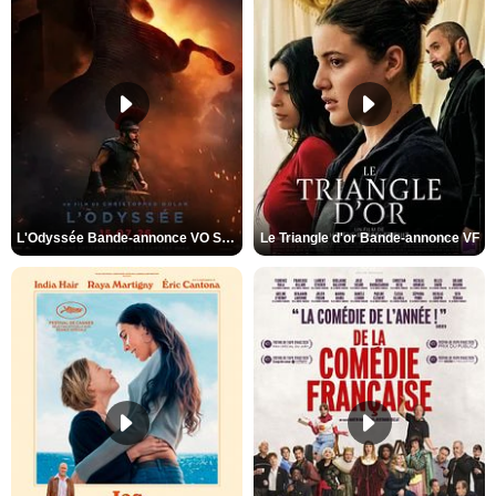
L'Odyssée Bande-annonce VO STFR
Le Triangle d'or Bande-annonce VF