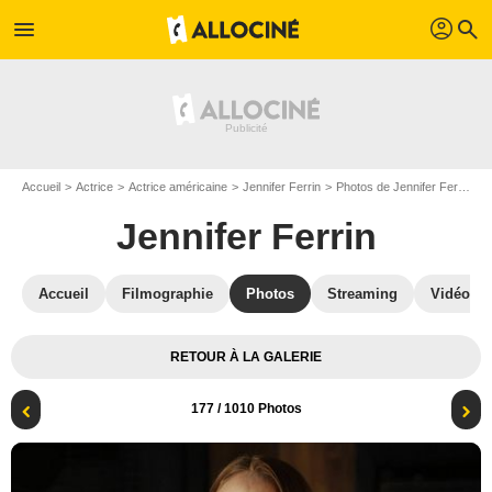
profil
menu
search
Accueil
Actrice
Actrice américaine
Jennifer Ferrin
Photos de Jennifer Ferrin
B
Jennifer Ferrin
Accueil
Filmographie
Photos
Streaming
Vidéos
RETOUR À LA GALERIE
177
/ 1010 Photos