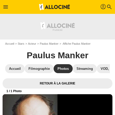
profil
menu
search
Accueil
Stars
Acteur
Paulus Manker
Affiche Paulus Manker
Paulus Manker
Accueil
Filmographie
Photos
Streaming
VOD, DV
RETOUR À LA GALERIE
1
/ 1 Photo