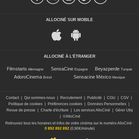
ALLOCINÉ SUR MOBILE
ALLOCINÉ À L'ÉTRANGER
Filmstarts
SensaCine
Beyazperde
Allemagne
Espagne
Turquie
AdoroCinema
Sensacine México
Brésil
Mexique
Contact
|
Qui sommes-nous
|
Recrutement
|
Publicité
|
CGU
|
CGV
|
Politique de cookies
|
Préférences cookies
|
Données Personnelles
|
Revue de presse
|
Charte d'écriture
|
Les services AlloCiné
|
Gérer Utiq
|
©AlloCiné
Retrouvez tous les horaires et infos de votre cinéma sur le numéro AlloCiné :
0 892 892 892
(0,90€/minute)