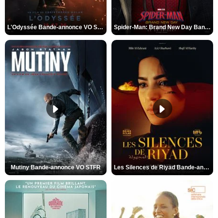
L'Odyssée Bande-annonce VO STFR
Spider-Man: Brand New Day Bande-annonce VO STFR
Mutiny Bande-annonce VO STFR
Les Silences de Riyad Bande-annonce VO STFR