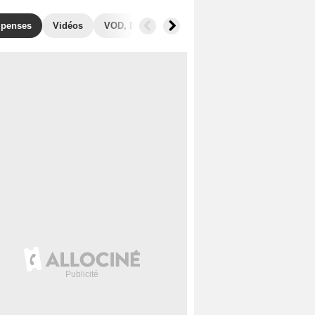
penses
Vidéos
VOD, DVD