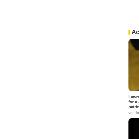
Ac
Lawre
for a
patri
vendre