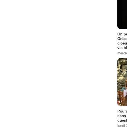
On pe
Grâce
d'oeu
visib
mercre
Pourq
dans 
quest
lundi 