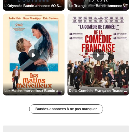
L'Odyssée Bande-annonce VO STFR
Le Triangle d'or Bande-annonce VF
Les Matins merveilleux Bande-annonce VF
De la Comédie-Française Teaser VF
Bandes-annonces à ne pas manquer