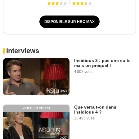
DISPONIBLE SUR HBO MAX
Interviews
Insidious 3 : pas une suite
mais un prequel !
4 002 vues
3:53
Que verra t-on dans
VIDÉO EN COURS
Insidious 4 ?
13 495 vues
2:27