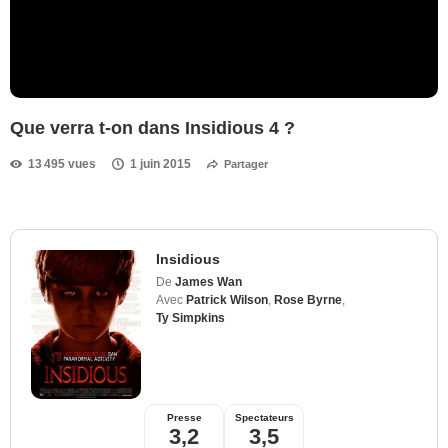
Que verra t-on dans Insidious 4 ?
13 495 vues
1 juin 2015
Partager
Insidious
De
James Wan
Avec
Patrick Wilson
,
Rose Byrne
,
Ty Simpkins
Presse
Spectateurs
3,2
3,5