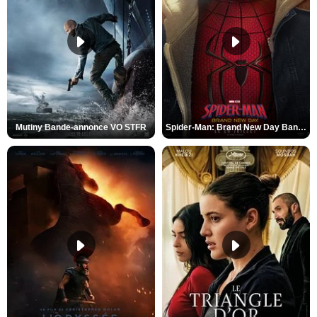
Mutiny Bande-annonce VO STFR
Spider-Man: Brand New Day Bande-annonce VO STFR