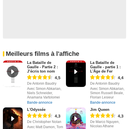
Meilleurs films à l'affiche
La Bataille de
La Bataille de
Gaulle - Partie 2 :
Gaulle - partie 1 :
J’écris ton nom
L'Âge de Fer
4,5
4,4
De Antonin Baudry
De Antonin Baudry
Avec Simon Abkarian,
Avec Simon Abkarian,
Niels Schneider,
Simon Russell Beale,
Anamaria Vartolomei
Florian Lesieur
Bande-annonce
Bande-annonce
L'Odyssée
Jim Queen
4,3
4,3
De Christopher Nolan
De Marco Nguyen,
Nicolas Athane
Avec Matt Damon, Tom