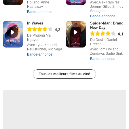
Holland, Anne
Avec Alex Ramires,
Hathaway
Jérémy Gillet, Shirley
Souagnon
Bande-annonce
Bande-annonce
In Waves
Spider-Man: Brand
New Day
4,2
4,1
De Phuong Mai
Nguyen
De Destin Daniel
Cretton
Avec Lyna Khoudri,
Paul Kircher, Rio Vega
Avec Tom Holland,
Zendaya, Sadie Sink
Bande-annonce
Bande-annonce
Tous les meilleurs films au ciné