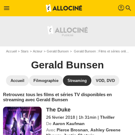
profil
menu
search
Accueil
Stars
Acteur
Gerald Bunsen
Gerald Bunsen : Films et séries online
Gerald Bunsen
Accueil
Filmographie
Streaming
VOD, DVD
Retrouvez tous les films et séries TV disponibles en
streaming avec Gerald Bunsen
The Duke
26 février 2018
|
1h 31min
|
Thriller
De
Aaron Kaufman
Avec
Pierce Brosnan
,
Ashley Greene