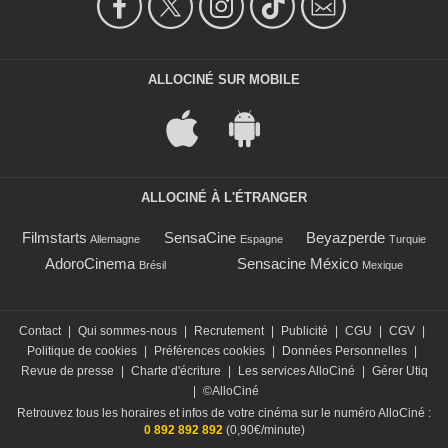
ALLOCINÉ SUR MOBILE
ALLOCINÉ À L'ÉTRANGER
Filmstarts
SensaCine
Beyazperde
Allemagne
Espagne
Turquie
AdoroCinema
Sensacine México
Brésil
Mexique
Contact
|
Qui sommes-nous
|
Recrutement
|
Publicité
|
CGU
|
CGV
|
Politique de cookies
|
Préférences cookies
|
Données Personnelles
|
Revue de presse
|
Charte d'écriture
|
Les services AlloCiné
|
Gérer Utiq
|
©AlloCiné
Retrouvez tous les horaires et infos de votre cinéma sur le numéro AlloCiné :
0 892 892 892
(0,90€/minute)