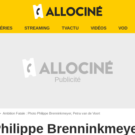
ÉRIES
STREAMING
TVACTU
VIDÉOS
VOD
Ambition Fatale : Photo Philippe Brenninkmeyer, Petra van de Voort
hilippe Brenninkmey