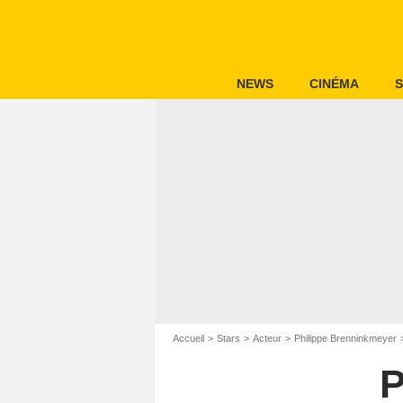
NEWS
CINÉMA
S
Accueil
Stars
Acteur
Philippe Brenninkmeyer
P