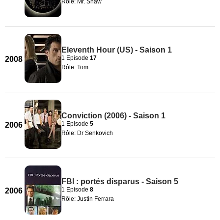
Rôle: Mr. Shaw
Eleventh Hour (US) - Saison 1
1 Episode
17
2008
Rôle: Tom
Conviction (2006) - Saison 1
1 Episode
5
2006
Rôle: Dr Senkovich
FBI : portés disparus - Saison 5
1 Episode
8
2006
Rôle: Justin Ferrara