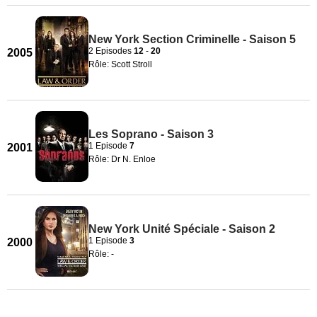
New York Section Criminelle - Saison 5
2 Episodes
12
-
20
2005
Rôle: Scott Stroll
Les Soprano - Saison 3
1 Episode
7
2001
Rôle: Dr N. Enloe
New York Unité Spéciale - Saison 2
1 Episode
3
2000
Rôle: -