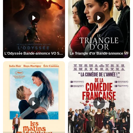
L'Odyssée Bande-annonce VO STFR
Le Triangle d'or Bande-annonce VF