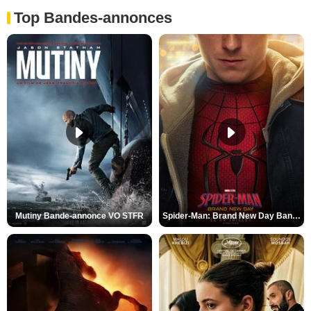
Top Bandes-annonces
Mutiny Bande-annonce VO STFR
Spider-Man: Brand New Day Bande-annonce VO STFR