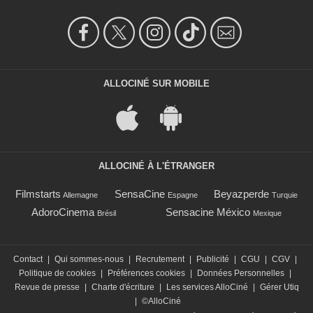
ALLOCINÉ SUR MOBILE
ALLOCINÉ À L'ÉTRANGER
Filmstarts
SensaCine
Beyazperde
Allemagne
Espagne
Turquie
AdoroCinema
Sensacine México
Brésil
Mexique
Contact
|
Qui sommes-nous
|
Recrutement
|
Publicité
|
CGU
|
CGV
|
Politique de cookies
|
Préférences cookies
|
Données Personnelles
|
Revue de presse
|
Charte d'écriture
|
Les services AlloCiné
|
Gérer Utiq
|
©AlloCiné