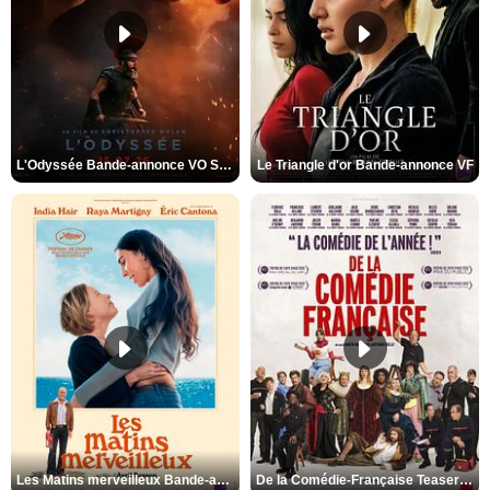
L'Odyssée Bande-annonce VO STFR
Le Triangle d'or Bande-annonce VF
Les Matins merveilleux Bande-annonce VF
De la Comédie-Française Teaser VF