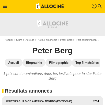
profil
menu
search
Accueil
Stars
Acteurs
Acteur américain
Peter Berg
Prix et nominations de Peter Berg
Peter Berg
Accueil
Biographie
Filmographie
Top films/séries
1 prix sur 4 nominations dans les festivals pour la star Peter
Berg
Résultats annoncés
WRITERS GUILD OF AMERICA AWARDS (ÉDITION 66)
2014